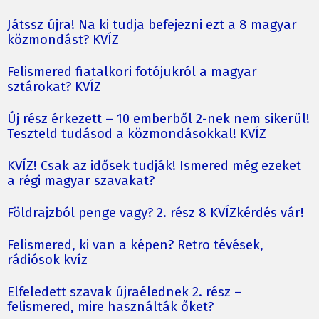
Játssz újra! Na ki tudja befejezni ezt a 8 magyar
közmondást? KVÍZ
Felismered fiatalkori fotójukról a magyar
sztárokat? KVÍZ
Új rész érkezett – 10 emberből 2-nek nem sikerül!
Teszteld tudásod a közmondásokkal! KVÍZ
KVÍZ! Csak az idősek tudják! Ismered még ezeket
a régi magyar szavakat?
Földrajzból penge vagy? 2. rész 8 KVÍZkérdés vár!
Felismered, ki van a képen? Retro tévések,
rádiósok kvíz
Elfeledett szavak újraélednek 2. rész –
felismered, mire használták őket?