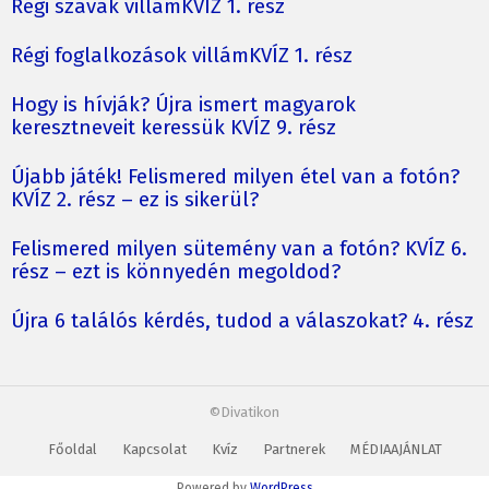
Régi szavak villámKVÍZ 1. rész
Régi foglalkozások villámKVÍZ 1. rész
Hogy is hívják? Újra ismert magyarok
keresztneveit keressük KVÍZ 9. rész
Újabb játék! Felismered milyen étel van a fotón?
KVÍZ 2. rész – ez is sikerül?
Felismered milyen sütemény van a fotón? KVÍZ 6.
rész – ezt is könnyedén megoldod?
Újra 6 találós kérdés, tudod a válaszokat? 4. rész
©Divatikon
Főoldal
Kapcsolat
Kvíz
Partnerek
MÉDIAAJÁNLAT
Powered by
WordPress