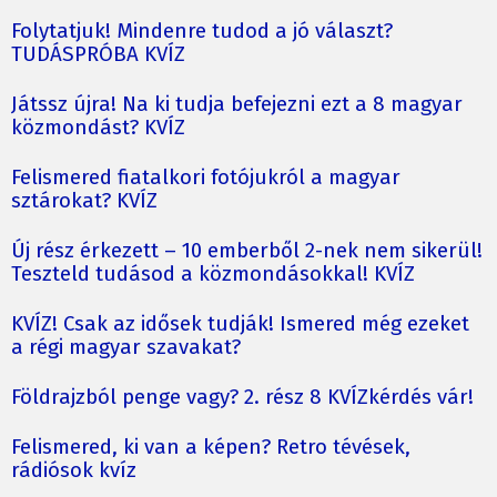
Folytatjuk! Mindenre tudod a jó választ?
TUDÁSPRÓBA KVÍZ
Játssz újra! Na ki tudja befejezni ezt a 8 magyar
közmondást? KVÍZ
Felismered fiatalkori fotójukról a magyar
sztárokat? KVÍZ
Új rész érkezett – 10 emberből 2-nek nem sikerül!
Teszteld tudásod a közmondásokkal! KVÍZ
KVÍZ! Csak az idősek tudják! Ismered még ezeket
a régi magyar szavakat?
Földrajzból penge vagy? 2. rész 8 KVÍZkérdés vár!
Felismered, ki van a képen? Retro tévések,
rádiósok kvíz