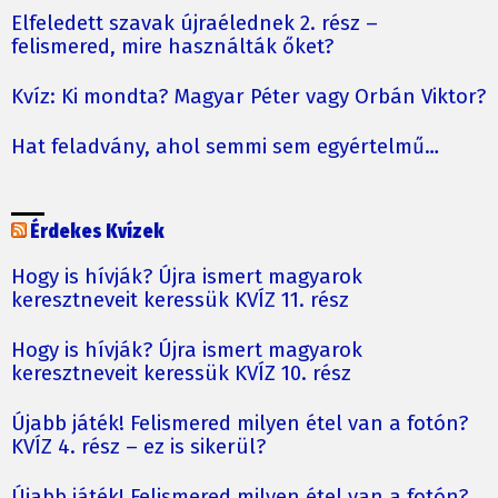
Elfeledett szavak újraélednek 2. rész –
felismered, mire használták őket?
Kvíz: Ki mondta? Magyar Péter vagy Orbán Viktor?
Hat feladvány, ahol semmi sem egyértelmű…
Érdekes Kvízek
Hogy is hívják? Újra ismert magyarok
keresztneveit keressük KVÍZ 11. rész
Hogy is hívják? Újra ismert magyarok
keresztneveit keressük KVÍZ 10. rész
Újabb játék! Felismered milyen étel van a fotón?
KVÍZ 4. rész – ez is sikerül?
Újabb játék! Felismered milyen étel van a fotón?