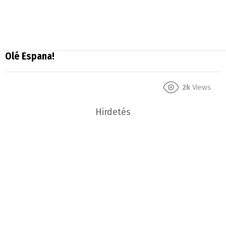
Olé Espana!
2k
Views
Hirdetés