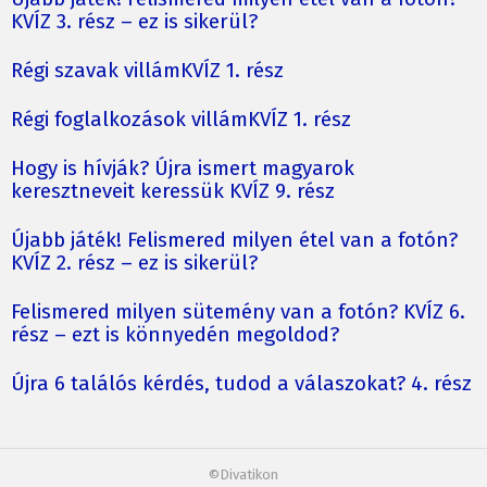
KVÍZ 3. rész – ez is sikerül?
Régi szavak villámKVÍZ 1. rész
Régi foglalkozások villámKVÍZ 1. rész
Hogy is hívják? Újra ismert magyarok
keresztneveit keressük KVÍZ 9. rész
Újabb játék! Felismered milyen étel van a fotón?
KVÍZ 2. rész – ez is sikerül?
Felismered milyen sütemény van a fotón? KVÍZ 6.
rész – ezt is könnyedén megoldod?
Újra 6 találós kérdés, tudod a válaszokat? 4. rész
©Divatikon