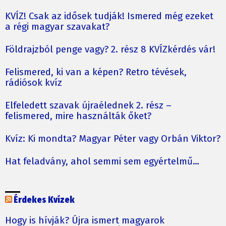
KVÍZ! Csak az idősek tudják! Ismered még ezeket
a régi magyar szavakat?
Földrajzból penge vagy? 2. rész 8 KVÍZkérdés vár!
Felismered, ki van a képen? Retro tévések,
rádiósok kvíz
Elfeledett szavak újraélednek 2. rész –
felismered, mire használták őket?
Kvíz: Ki mondta? Magyar Péter vagy Orbán Viktor?
Hat feladvány, ahol semmi sem egyértelmű…
Érdekes Kvízek
Hogy is hívják? Újra ismert magyarok