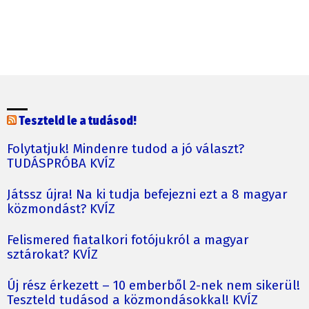
Teszteld le a tudásod!
Folytatjuk! Mindenre tudod a jó választ?
TUDÁSPRÓBA KVÍZ
Játssz újra! Na ki tudja befejezni ezt a 8 magyar
közmondást? KVÍZ
Felismered fiatalkori fotójukról a magyar
sztárokat? KVÍZ
Új rész érkezett – 10 emberből 2-nek nem sikerül!
Teszteld tudásod a közmondásokkal! KVÍZ