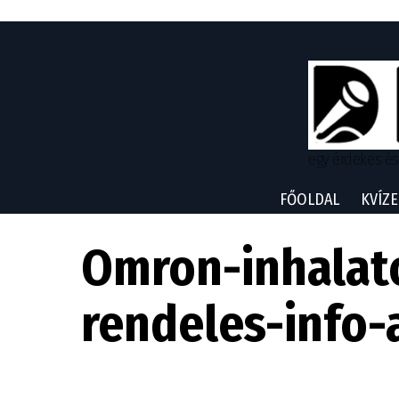
egy érdekes és
FŐOLDAL
KVÍZE
Omron-inhalat
rendeles-info-