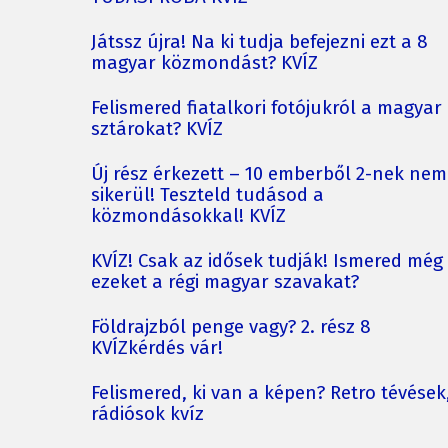
Játssz újra! Na ki tudja befejezni ezt a 8
magyar közmondást? KVÍZ
Felismered fiatalkori fotójukról a magyar
sztárokat? KVÍZ
Új rész érkezett – 10 emberből 2-nek nem
sikerül! Teszteld tudásod a
közmondásokkal! KVÍZ
KVÍZ! Csak az idősek tudják! Ismered még
ezeket a régi magyar szavakat?
Földrajzból penge vagy? 2. rész 8
KVÍZkérdés vár!
Felismered, ki van a képen? Retro tévések
rádiósok kvíz