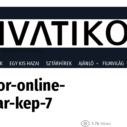
 izgalmas oldal neked...
K
EGY KIS HAZAI
SZTÁRHÍREK
AJÁNLÓ
FILMVILÁG
or-online-
ar-kep-7
1.7k
Views