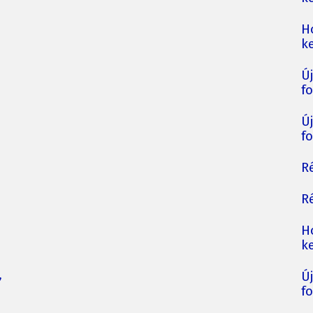
H
ke
Ú
fo
Ú
fo
Ré
Ré
H
ke
,
Ú
fo