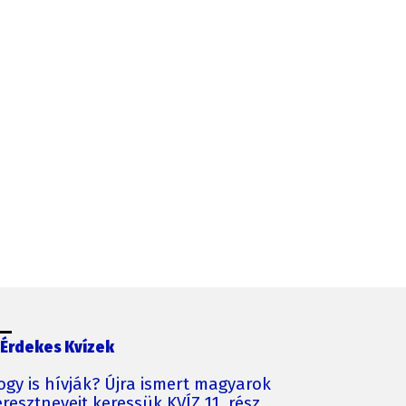
Érdekes Kvízek
ogy is hívják? Újra ismert magyarok
resztneveit keressük KVÍZ 11. rész