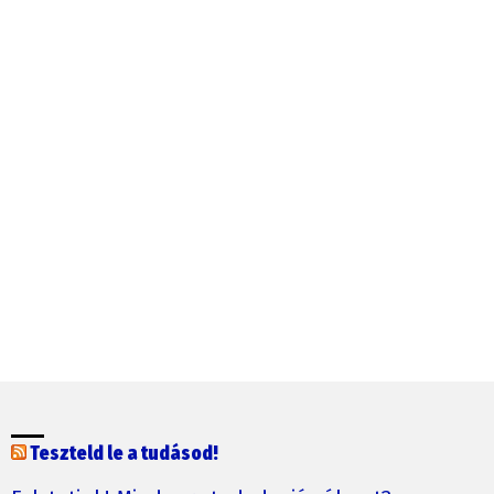
Teszteld le a tudásod!