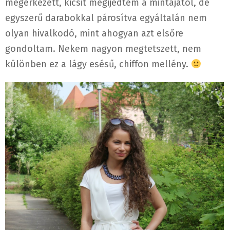
megérkezett, kicsit megijedtem a mintájától, de
egyszerű darabokkal párosítva egyáltalán nem
olyan hivalkodó, mint ahogyan azt elsőre
gondoltam. Nekem nagyon megtetszett, nem
különben ez a lágy esésű, chiffon mellény.