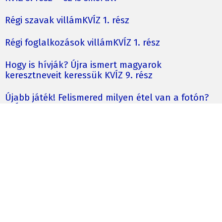
Régi szavak villámKVÍZ 1. rész
Régi foglalkozások villámKVÍZ 1. rész
Hogy is hívják? Újra ismert magyarok
keresztneveit keressük KVÍZ 9. rész
Újabb játék! Felismered milyen étel van a fotón?
KVÍZ 2. rész – ez is sikerül?
Felismered milyen sütemény van a fotón? KVÍZ 6.
rész – ezt is könnyedén megoldod?
Újra 6 találós kérdés, tudod a válaszokat? 4. rész
©Divatikon
Főoldal
Kapcsolat
Kvíz
Partnerek
MÉDIAAJÁNLAT