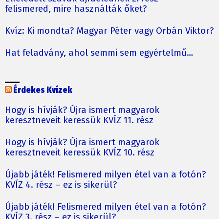
felismered, mire használták őket?
Kvíz: Ki mondta? Magyar Péter vagy Orbán Viktor?
Hat feladvány, ahol semmi sem egyértelmű…
Érdekes Kvízek
Hogy is hívják? Újra ismert magyarok
keresztneveit keressük KVÍZ 11. rész
Hogy is hívják? Újra ismert magyarok
keresztneveit keressük KVÍZ 10. rész
Újabb játék! Felismered milyen étel van a fotón?
KVÍZ 4. rész – ez is sikerül?
Újabb játék! Felismered milyen étel van a fotón?
KVÍZ 3. rész – ez is sikerül?