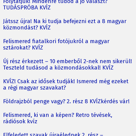
Folytatjuk! Mindenre tudod a jó választ?
TUDÁSPRÓBA KVÍZ
Játssz újra! Na ki tudja befejezni ezt a 8 magyar
közmondást? KVÍZ
Felismered fiatalkori fotójukról a magyar
sztárokat? KVÍZ
Új rész érkezett – 10 emberből 2-nek nem sikerül!
Teszteld tudásod a közmondásokkal! KVÍZ
KVÍZ! Csak az idősek tudják! Ismered még ezeket
a régi magyar szavakat?
Földrajzból penge vagy? 2. rész 8 KVÍZkérdés vár!
Felismered, ki van a képen? Retro tévések,
rádiósok kvíz
Elfeledett szavak újraélednek 2. rész –