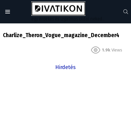
S
Menu
egy érdekes és izgalmas oldal neked...
Charlize_Theron_Vogue_magazine_December4
1.9k
Views
Hirdetés