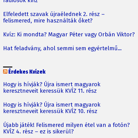
rádiósok kvíz
Elfeledett szavak újraélednek 2. rész –
felismered, mire használták őket?
Kvíz: Ki mondta? Magyar Péter vagy Orbán Viktor?
Hat feladvány, ahol semmi sem egyértelmű…
Érdekes Kvízek
Hogy is hívják? Újra ismert magyarok
keresztneveit keressük KVÍZ 11. rész
Hogy is hívják? Újra ismert magyarok
keresztneveit keressük KVÍZ 10. rész
Újabb játék! Felismered milyen étel van a fotón?
KVÍZ 4. rész – ez is sikerül?