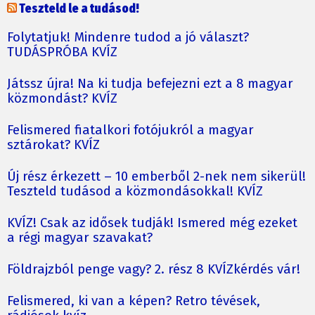
Teszteld le a tudásod!
Folytatjuk! Mindenre tudod a jó választ?
TUDÁSPRÓBA KVÍZ
Játssz újra! Na ki tudja befejezni ezt a 8 magyar
közmondást? KVÍZ
Felismered fiatalkori fotójukról a magyar
sztárokat? KVÍZ
Új rész érkezett – 10 emberből 2-nek nem sikerül!
Teszteld tudásod a közmondásokkal! KVÍZ
KVÍZ! Csak az idősek tudják! Ismered még ezeket
a régi magyar szavakat?
Földrajzból penge vagy? 2. rész 8 KVÍZkérdés vár!
Felismered, ki van a képen? Retro tévések,