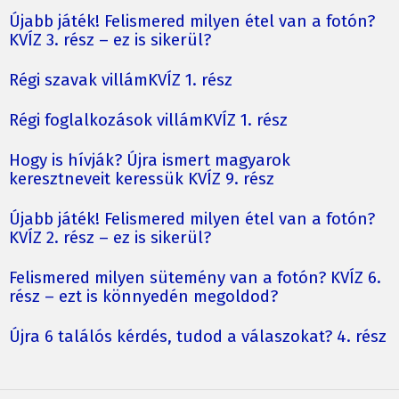
Újabb játék! Felismered milyen étel van a fotón?
KVÍZ 3. rész – ez is sikerül?
Régi szavak villámKVÍZ 1. rész
Régi foglalkozások villámKVÍZ 1. rész
Hogy is hívják? Újra ismert magyarok
keresztneveit keressük KVÍZ 9. rész
Újabb játék! Felismered milyen étel van a fotón?
KVÍZ 2. rész – ez is sikerül?
Felismered milyen sütemény van a fotón? KVÍZ 6.
rész – ezt is könnyedén megoldod?
Újra 6 találós kérdés, tudod a válaszokat? 4. rész