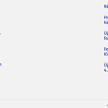
Ré
H
ke
,
Ú
fo
F
K
n
Ú
4.