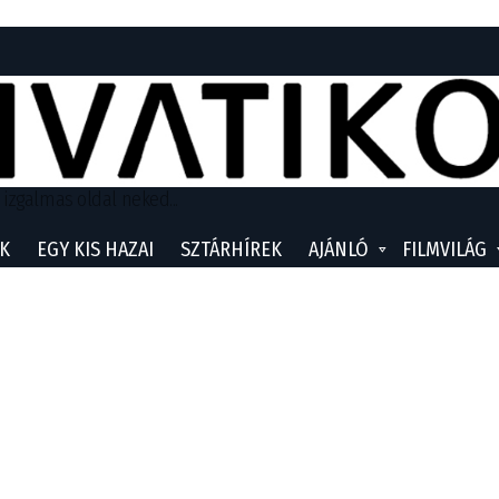
 izgalmas oldal neked...
K
EGY KIS HAZAI
SZTÁRHÍREK
AJÁNLÓ
FILMVILÁG