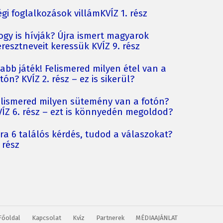
gi foglalkozások villámKVÍZ 1. rész
ogy is hívják? Újra ismert magyarok
resztneveit keressük KVÍZ 9. rész
jabb játék! Felismered milyen étel van a
tón? KVÍZ 2. rész – ez is sikerül?
elismered milyen sütemény van a fotón?
VÍZ 6. rész – ezt is könnyedén megoldod?
jra 6 találós kérdés, tudod a válaszokat?
 rész
Főoldal
Kapcsolat
Kvíz
Partnerek
MÉDIAAJÁNLAT