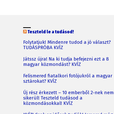
Teszteld le a tudásod!
Folytatjuk! Mindenre tudod a jó választ?
TUDÁSPRÓBA KVÍZ
Játssz újra! Na ki tudja befejezni ezt a 8
magyar közmondást? KVÍZ
Felismered fiatalkori fotójukról a magyar
sztárokat? KVÍZ
Új rész érkezett – 10 emberből 2-nek nem
sikerül! Teszteld tudásod a
közmondásokkal! KVÍZ