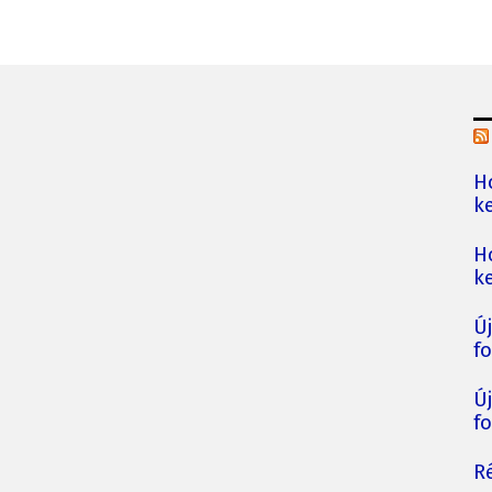
H
ke
H
ke
Ú
fo
Ú
fo
Ré