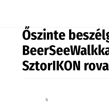
Őszinte beszél
BeerSeeWalkkal
SztorIKON rova
h