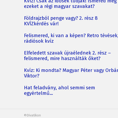
KVÍZ! Csak az idősek tudják! Ismered még
ezeket a régi magyar szavakat?
Földrajzból penge vagy? 2. rész 8
KVÍZkérdés vár!
Felismered, ki van a képen? Retro tévések
rádiósok kvíz
Elfeledett szavak újraélednek 2. rész –
felismered, mire használták őket?
Kvíz: Ki mondta? Magyar Péter vagy Orbá
Viktor?
Hat feladvány, ahol semmi sem
egyértelmű…
©Divatikon