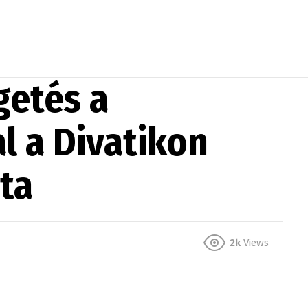
getés a
 a Divatikon
ta
2k
Views