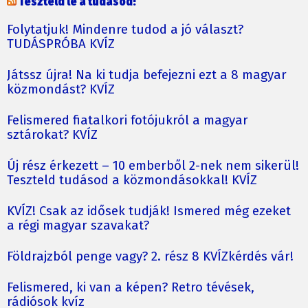
Teszteld le a tudásod!
Folytatjuk! Mindenre tudod a jó választ?
TUDÁSPRÓBA KVÍZ
Játssz újra! Na ki tudja befejezni ezt a 8 magyar
közmondást? KVÍZ
Felismered fiatalkori fotójukról a magyar
sztárokat? KVÍZ
Új rész érkezett – 10 emberből 2-nek nem sikerül!
Teszteld tudásod a közmondásokkal! KVÍZ
KVÍZ! Csak az idősek tudják! Ismered még ezeket
a régi magyar szavakat?
Földrajzból penge vagy? 2. rész 8 KVÍZkérdés vár!
Felismered, ki van a képen? Retro tévések,
rádiósok kvíz