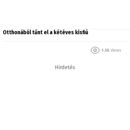
Otthonából tűnt el a kétéves kisfiú
1.5k
Views
Hirdetés