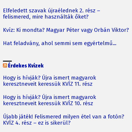
Elfeledett szavak újraélednek 2. rész –
felismered, mire használták őket?
Kvíz: Ki mondta? Magyar Péter vagy Orbán Viktor?
Hat feladvány, ahol semmi sem egyértelmű…
Érdekes Kvízek
Hogy is hívják? Újra ismert magyarok
keresztneveit keressük KVÍZ 11. rész
Hogy is hívják? Újra ismert magyarok
keresztneveit keressük KVÍZ 10. rész
Újabb játék! Felismered milyen étel van a fotón?
KVÍZ 4. rész – ez is sikerül?