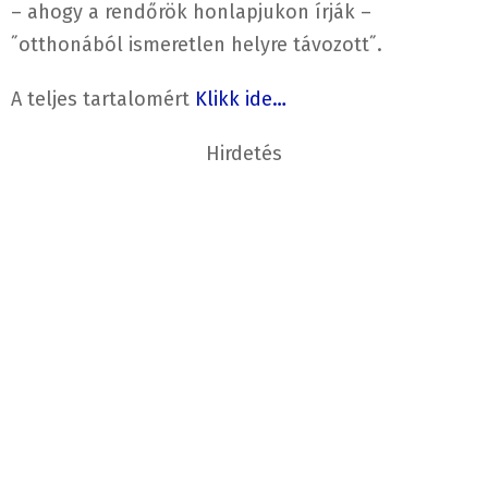
– ahogy a rendőrök honlapjukon írják –
˝otthonából ismeretlen helyre távozott˝.
A teljes tartalomért
Klikk ide…
Hirdetés