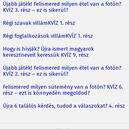
Újabb játék! Felismered milyen étel van a fotón?
KVÍZ 3. rész – ez is sikerül?
Régi szavak villámKVÍZ 1. rész
Régi foglalkozások villámKVÍZ 1. rész
Hogy is hívják? Újra ismert magyarok
keresztneveit keressük KVÍZ 9. rész
Újabb játék! Felismered milyen étel van a fotón?
KVÍZ 2. rész – ez is sikerül?
Felismered milyen sütemény van a fotón? KVÍZ 6.
rész – ezt is könnyedén megoldod?
Újra 6 találós kérdés, tudod a válaszokat? 4. rész