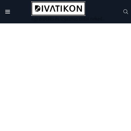
S
Menu
egy érdekes és izgalmas oldal neked...