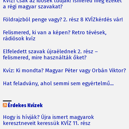
KVÍZ! Csak az idősek tudják! Ismered még ezeket
a régi magyar szavakat?
Földrajzból penge vagy? 2. rész 8 KVÍZkérdés vár!
Felismered, ki van a képen? Retro tévések,
rádiósok kvíz
Elfeledett szavak újraélednek 2. rész –
felismered, mire használták őket?
Kvíz: Ki mondta? Magyar Péter vagy Orbán Viktor?
Hat feladvány, ahol semmi sem egyértelmű…
Érdekes Kvízek
Hogy is hívják? Újra ismert magyarok
keresztneveit keressük KVÍZ 11. rész