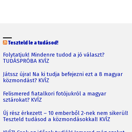
Teszteld le a tudásod!
Folytatjuk! Mindenre tudod a jó választ?
TUDÁSPRÓBA KVÍZ
Játssz újra! Na ki tudja befejezni ezt a 8 magyar
közmondást? KVÍZ
Felismered fiatalkori fotójukról a magyar
sztárokat? KVÍZ
Új rész érkezett – 10 emberből 2-nek nem sikerül!
Teszteld tudásod a közmondásokkal! KVÍZ