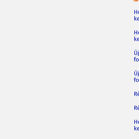
H
ke
H
ke
Ú
fo
Ú
fo
Ré
Ré
H
ke