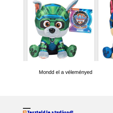
Mondd el a véleményed
Teszteld le a tudásod!