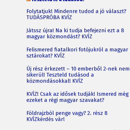
Folytatjuk! Mindenre tudod a jó választ?
TUDÁSPRÓBA KVÍZ
Játssz újra! Na ki tudja befejezni ezt a 8
magyar közmondást? KVÍZ
Felismered fiatalkori fotójukról a magyar
sztárokat? KVÍZ
Új rész érkezett – 10 emberből 2-nek nem
sikerül! Teszteld tudásod a
közmondásokkal! KVÍZ
KVÍZ! Csak az idősek tudják! Ismered még
ezeket a régi magyar szavakat?
Földrajzból penge vagy? 2. rész 8
KVÍZkérdés vár!