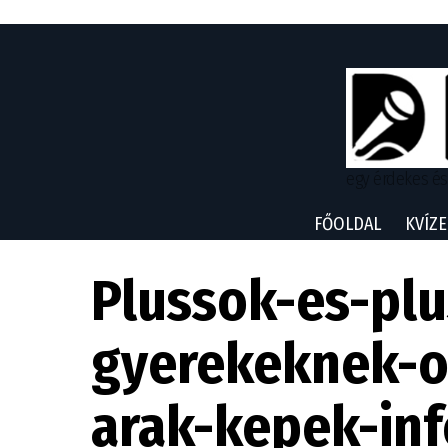
egy érdekes és
FŐOLDAL
KVÍZE
Plussok-es-plu
gyerekeknek-o
arak-kepek-inf