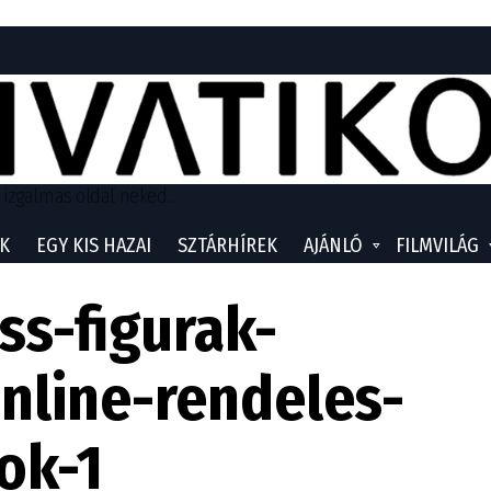
 izgalmas oldal neked...
K
EGY KIS HAZAI
SZTÁRHÍREK
AJÁNLÓ
FILMVILÁG
ss-figurak-
nline-rendeles-
ok-1