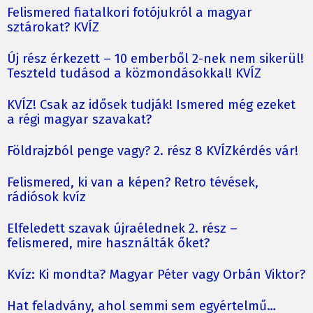
Felismered fiatalkori fotójukról a magyar
sztárokat? KVÍZ
Új rész érkezett – 10 emberből 2-nek nem sikerül!
Teszteld tudásod a közmondásokkal! KVÍZ
KVÍZ! Csak az idősek tudják! Ismered még ezeket
a régi magyar szavakat?
Földrajzból penge vagy? 2. rész 8 KVÍZkérdés vár!
Felismered, ki van a képen? Retro tévések,
rádiósok kvíz
Elfeledett szavak újraélednek 2. rész –
felismered, mire használták őket?
Kvíz: Ki mondta? Magyar Péter vagy Orbán Viktor?
Hat feladvány, ahol semmi sem egyértelmű…