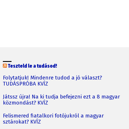
Teszteld le a tudásod!
Folytatjuk! Mindenre tudod a jó választ?
TUDÁSPRÓBA KVÍZ
Játssz újra! Na ki tudja befejezni ezt a 8 magyar
közmondást? KVÍZ
Felismered fiatalkori fotójukról a magyar
sztárokat? KVÍZ