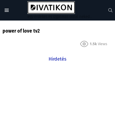
S
Menu
egy érdekes és izgalmas oldal neked...
power of love tv2
1.5k
Views
Hirdetés