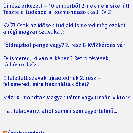
Új rész érkezett – 10 emberből 2-nek nem sikerül!
Teszteld tudásod a közmondásokkal! KVÍZ
KVÍZ! Csak az idősek tudják! Ismered még ezeket
a régi magyar szavakat?
Földrajzból penge vagy? 2. rész 8 KVÍZkérdés vár!
Felismered, ki van a képen? Retro tévések,
rádiósok kvíz
Elfeledett szavak újraélednek 2. rész –
felismered, mire használták őket?
Kvíz: Ki mondta? Magyar Péter vagy Orbán Viktor?
Hat feladvány, ahol semmi sem egyértelmű…