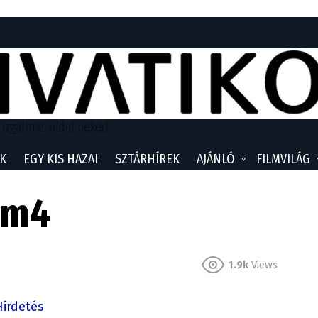
 izgalmas oldal neked...
K
EGY KIS HAZAI
SZTÁRHÍREK
AJÁNLÓ
FILMVILÁG
hm4
1.9k
Views
Hirdetés