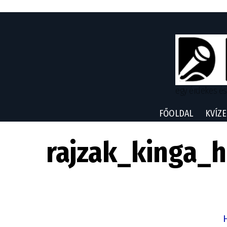
egy érdekes és
FŐOLDAL
KVÍZE
rajzak_kinga_