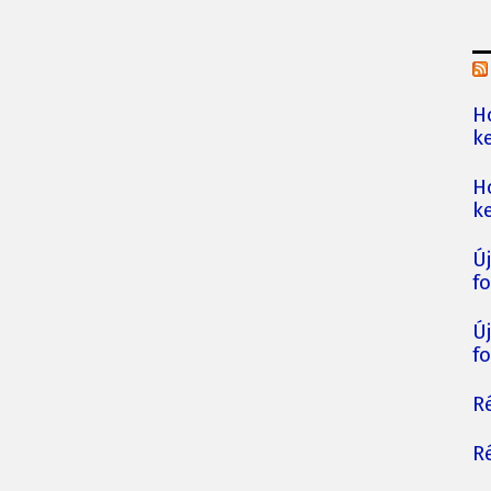
H
ke
H
ke
Ú
fo
Ú
fo
Ré
Ré