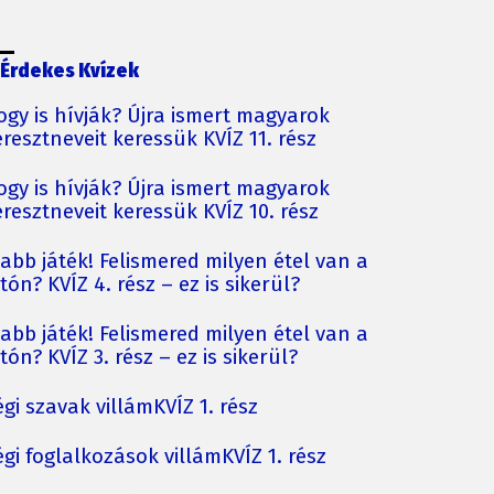
Érdekes Kvízek
ogy is hívják? Újra ismert magyarok
resztneveit keressük KVÍZ 11. rész
ogy is hívják? Újra ismert magyarok
resztneveit keressük KVÍZ 10. rész
jabb játék! Felismered milyen étel van a
tón? KVÍZ 4. rész – ez is sikerül?
jabb játék! Felismered milyen étel van a
tón? KVÍZ 3. rész – ez is sikerül?
gi szavak villámKVÍZ 1. rész
gi foglalkozások villámKVÍZ 1. rész