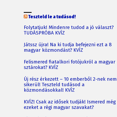
Teszteld le a tudásod!
Folytatjuk! Mindenre tudod a jó választ?
TUDÁSPRÓBA KVÍZ
Játssz újra! Na ki tudja befejezni ezt a 8
magyar közmondást? KVÍZ
Felismered fiatalkori fotójukról a magyar
sztárokat? KVÍZ
Új rész érkezett – 10 emberből 2-nek nem
sikerül! Teszteld tudásod a
közmondásokkal! KVÍZ
KVÍZ! Csak az idősek tudják! Ismered még
ezeket a régi magyar szavakat?