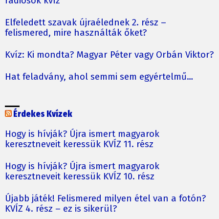
rádiósok kvíz
Elfeledett szavak újraélednek 2. rész –
felismered, mire használták őket?
Kvíz: Ki mondta? Magyar Péter vagy Orbán Viktor?
Hat feladvány, ahol semmi sem egyértelmű…
Érdekes Kvízek
Hogy is hívják? Újra ismert magyarok
keresztneveit keressük KVÍZ 11. rész
Hogy is hívják? Újra ismert magyarok
keresztneveit keressük KVÍZ 10. rész
Újabb játék! Felismered milyen étel van a fotón?
KVÍZ 4. rész – ez is sikerül?