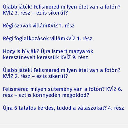
Újabb játék! Felismered milyen étel van a fotón?
KVÍZ 3. rész – ez is sikerül?
Régi szavak villámKVÍZ 1. rész
Régi foglalkozások villámKVÍZ 1. rész
Hogy is hívják? Újra ismert magyarok
keresztneveit keressük KVÍZ 9. rész
Újabb játék! Felismered milyen étel van a fotón?
KVÍZ 2. rész – ez is sikerül?
Felismered milyen sütemény van a fotón? KVÍZ 6.
rész – ezt is könnyedén megoldod?
Újra 6 találós kérdés, tudod a válaszokat? 4. rész