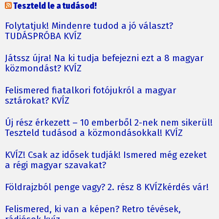
Teszteld le a tudásod!
Folytatjuk! Mindenre tudod a jó választ?
TUDÁSPRÓBA KVÍZ
Játssz újra! Na ki tudja befejezni ezt a 8 magyar
közmondást? KVÍZ
Felismered fiatalkori fotójukról a magyar
sztárokat? KVÍZ
Új rész érkezett – 10 emberből 2-nek nem sikerül!
Teszteld tudásod a közmondásokkal! KVÍZ
KVÍZ! Csak az idősek tudják! Ismered még ezeket
a régi magyar szavakat?
Földrajzból penge vagy? 2. rész 8 KVÍZkérdés vár!
Felismered, ki van a képen? Retro tévések,