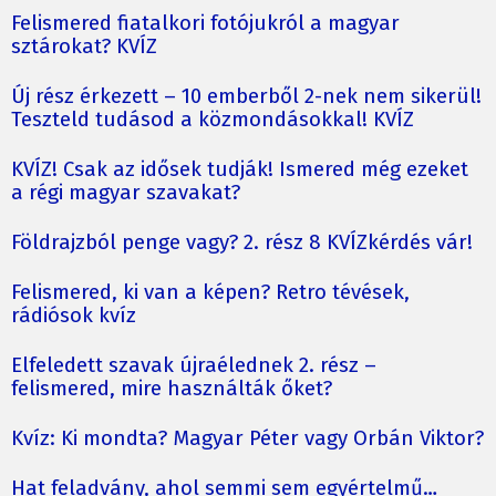
Felismered fiatalkori fotójukról a magyar
sztárokat? KVÍZ
Új rész érkezett – 10 emberből 2-nek nem sikerül!
Teszteld tudásod a közmondásokkal! KVÍZ
KVÍZ! Csak az idősek tudják! Ismered még ezeket
a régi magyar szavakat?
Földrajzból penge vagy? 2. rész 8 KVÍZkérdés vár!
Felismered, ki van a képen? Retro tévések,
rádiósok kvíz
Elfeledett szavak újraélednek 2. rész –
felismered, mire használták őket?
Kvíz: Ki mondta? Magyar Péter vagy Orbán Viktor?
Hat feladvány, ahol semmi sem egyértelmű…