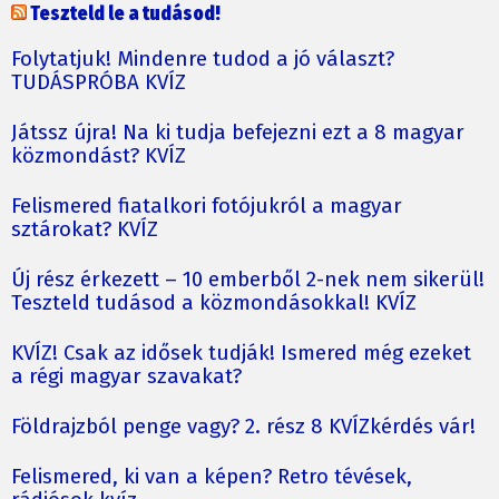
Teszteld le a tudásod!
Folytatjuk! Mindenre tudod a jó választ?
TUDÁSPRÓBA KVÍZ
Játssz újra! Na ki tudja befejezni ezt a 8 magyar
közmondást? KVÍZ
Felismered fiatalkori fotójukról a magyar
sztárokat? KVÍZ
Új rész érkezett – 10 emberből 2-nek nem sikerül!
Teszteld tudásod a közmondásokkal! KVÍZ
KVÍZ! Csak az idősek tudják! Ismered még ezeket
a régi magyar szavakat?
Földrajzból penge vagy? 2. rész 8 KVÍZkérdés vár!
Felismered, ki van a képen? Retro tévések,