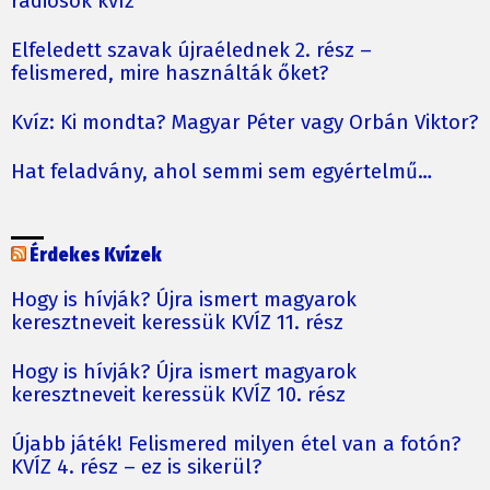
rádiósok kvíz
Elfeledett szavak újraélednek 2. rész –
felismered, mire használták őket?
Kvíz: Ki mondta? Magyar Péter vagy Orbán Viktor?
Hat feladvány, ahol semmi sem egyértelmű…
Érdekes Kvízek
Hogy is hívják? Újra ismert magyarok
keresztneveit keressük KVÍZ 11. rész
Hogy is hívják? Újra ismert magyarok
keresztneveit keressük KVÍZ 10. rész
Újabb játék! Felismered milyen étel van a fotón?
KVÍZ 4. rész – ez is sikerül?