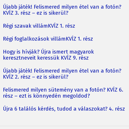
Újabb játék! Felismered milyen étel van a fotón?
KVÍZ 3. rész – ez is sikerül?
Régi szavak villámKVÍZ 1. rész
Régi foglalkozások villámKVÍZ 1. rész
Hogy is hívják? Újra ismert magyarok
keresztneveit keressük KVÍZ 9. rész
Újabb játék! Felismered milyen étel van a fotón?
KVÍZ 2. rész – ez is sikerül?
Felismered milyen sütemény van a fotón? KVÍZ 6.
rész – ezt is könnyedén megoldod?
Újra 6 találós kérdés, tudod a válaszokat? 4. rész