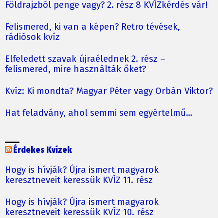
Földrajzból penge vagy? 2. rész 8 KVÍZkérdés vár!
Felismered, ki van a képen? Retro tévések,
rádiósok kvíz
Elfeledett szavak újraélednek 2. rész –
felismered, mire használták őket?
Kvíz: Ki mondta? Magyar Péter vagy Orbán Viktor?
Hat feladvány, ahol semmi sem egyértelmű…
Érdekes Kvízek
Hogy is hívják? Újra ismert magyarok
keresztneveit keressük KVÍZ 11. rész
Hogy is hívják? Újra ismert magyarok
keresztneveit keressük KVÍZ 10. rész