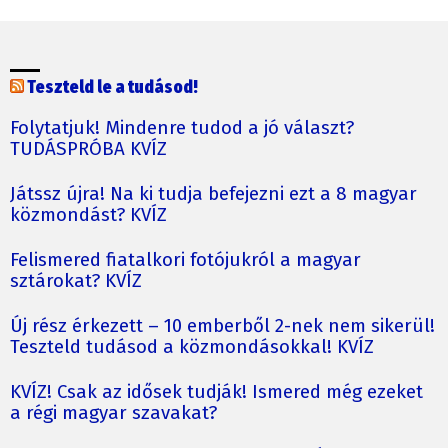
Teszteld le a tudásod!
Folytatjuk! Mindenre tudod a jó választ?
TUDÁSPRÓBA KVÍZ
Játssz újra! Na ki tudja befejezni ezt a 8 magyar
közmondást? KVÍZ
Felismered fiatalkori fotójukról a magyar
sztárokat? KVÍZ
Új rész érkezett – 10 emberből 2-nek nem sikerül!
Teszteld tudásod a közmondásokkal! KVÍZ
KVÍZ! Csak az idősek tudják! Ismered még ezeket
a régi magyar szavakat?