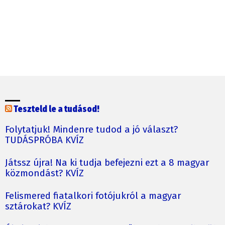
Teszteld le a tudásod!
Folytatjuk! Mindenre tudod a jó választ?
TUDÁSPRÓBA KVÍZ
Játssz újra! Na ki tudja befejezni ezt a 8 magyar
közmondást? KVÍZ
Felismered fiatalkori fotójukról a magyar
sztárokat? KVÍZ