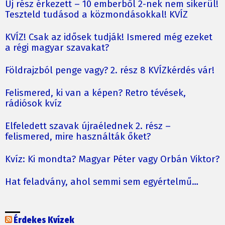
Új rész érkezett – 10 emberből 2-nek nem sikerül!
Teszteld tudásod a közmondásokkal! KVÍZ
KVÍZ! Csak az idősek tudják! Ismered még ezeket
a régi magyar szavakat?
Földrajzból penge vagy? 2. rész 8 KVÍZkérdés vár!
Felismered, ki van a képen? Retro tévések,
rádiósok kvíz
Elfeledett szavak újraélednek 2. rész –
felismered, mire használták őket?
Kvíz: Ki mondta? Magyar Péter vagy Orbán Viktor?
Hat feladvány, ahol semmi sem egyértelmű…
Érdekes Kvízek