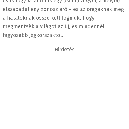
Csakhogy rátalálnak egy ősi műtárgyra, amelyből
elszabadul egy gonosz erő – és az öregeknek meg
a fiataloknak össze kell fogniuk, hogy
megmentsék a világot az új, és mindennél
fagyosabb jégkorszaktól.
Hirdetés