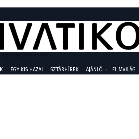
 izgalmas oldal neked...
K
EGY KIS HAZAI
SZTÁRHÍREK
AJÁNLÓ
FILMVILÁG