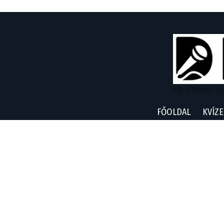
egy érdekes és
FŐOLDAL
KVÍZE