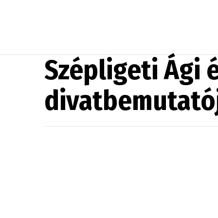
Szépligeti Ági 
divatbemutatój