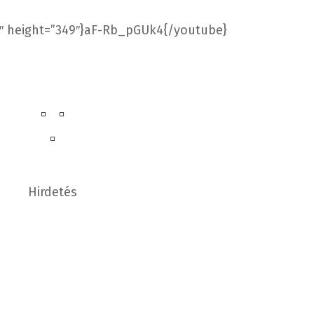
″ height=”349″}aF-Rb_pGUk4{/youtube}
Hirdetés