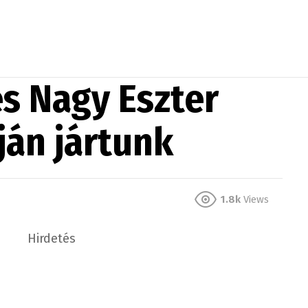
és Nagy Eszter
án jártunk
1.8k
Views
Hirdetés