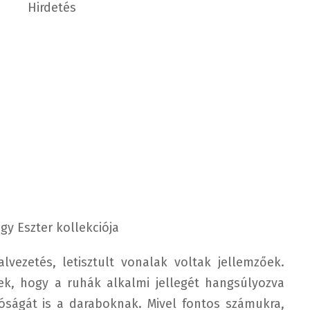
Hirdetés
gy Eszter kollekciója
lvezetés, letisztult vonalak voltak jellemzőek.
ek, hogy a ruhák alkalmi jellegét hangsúlyozva
óságát is a daraboknak. Mivel fontos számukra,