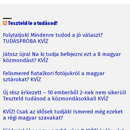
Teszteld le a tudásod!
Folytatjuk! Mindenre tudod a jó választ?
TUDÁSPRÓBA KVÍZ
Játssz újra! Na ki tudja befejezni ezt a 8 magyar
közmondást? KVÍZ
Felismered fiatalkori fotójukról a magyar
sztárokat? KVÍZ
Új rész érkezett – 10 emberből 2-nek nem sikerül!
Teszteld tudásod a közmondásokkal! KVÍZ
KVÍZ! Csak az idősek tudják! Ismered még ezeket
a régi magyar szavakat?