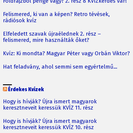
Földrajzból penge vagy? 2. rész 8 KVÍZkérdés vár!
Felismered, ki van a képen? Retro tévések,
rádiósok kvíz
Elfeledett szavak újraélednek 2. rész –
felismered, mire használták őket?
Kvíz: Ki mondta? Magyar Péter vagy Orbán Viktor?
Hat feladvány, ahol semmi sem egyértelmű…
Érdekes Kvízek
Hogy is hívják? Újra ismert magyarok
keresztneveit keressük KVÍZ 11. rész
Hogy is hívják? Újra ismert magyarok
keresztneveit keressük KVÍZ 10. rész