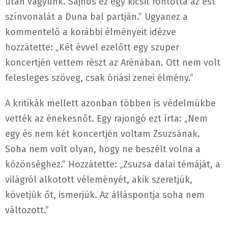
után vagyunk. Sajnos ez egy kicsit rontotta az est
színvonalát a Duna bal partján.” Ugyanez a
kommentelő a korábbi élményeit idézve
hozzátette: „Két évvel ezelőtt egy szuper
koncertjén vettem részt az Arénában. Ott nem volt
felesleges szöveg, csak óriási zenei élmény.”
A kritikák mellett azonban többen is védelmükbe
vették az énekesnőt. Egy rajongó ezt írta: „Nem
egy és nem két koncertjén voltam Zsuzsának.
Soha nem volt olyan, hogy ne beszélt volna a
közönséghez.” Hozzátette: „Zsuzsa dalai témáját, a
világról alkotott véleményét, akik szeretjük,
követjük őt, ismerjük. Az álláspontja soha nem
változott.”