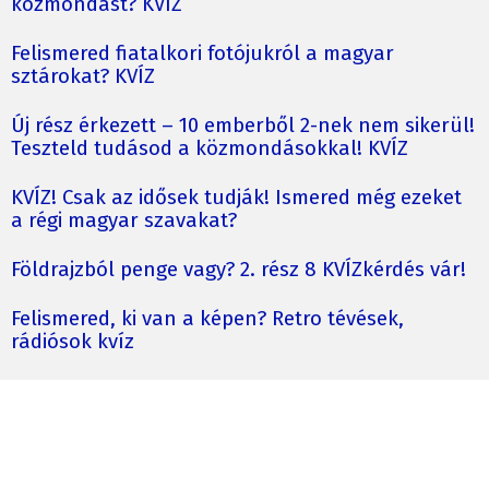
közmondást? KVÍZ
Felismered fiatalkori fotójukról a magyar
sztárokat? KVÍZ
Új rész érkezett – 10 emberből 2-nek nem sikerül!
Teszteld tudásod a közmondásokkal! KVÍZ
KVÍZ! Csak az idősek tudják! Ismered még ezeket
a régi magyar szavakat?
Földrajzból penge vagy? 2. rész 8 KVÍZkérdés vár!
Felismered, ki van a képen? Retro tévések,
rádiósok kvíz
Elfeledett szavak újraélednek 2. rész –
felismered, mire használták őket?
Kvíz: Ki mondta? Magyar Péter vagy Orbán Viktor?