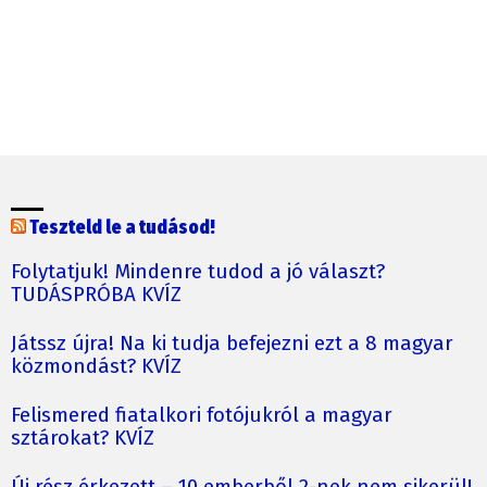
Teszteld le a tudásod!
Folytatjuk! Mindenre tudod a jó választ?
TUDÁSPRÓBA KVÍZ
Játssz újra! Na ki tudja befejezni ezt a 8 magyar
közmondást? KVÍZ
Felismered fiatalkori fotójukról a magyar
sztárokat? KVÍZ
Új rész érkezett – 10 emberből 2-nek nem sikerül!