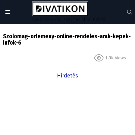
S
Menu
egy érdekes és izgalmas oldal neked...
Szolomag-orlemeny-online-rendeles-arak-kepek-
infok-6
1.3k
Views
Hirdetés