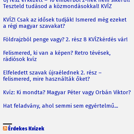
Teszteld tudásod a közmondásokkal! KVÍZ
KVÍZ! Csak az idősek tudják! Ismered még ezeket
a régi magyar szavakat?
Földrajzból penge vagy? 2. rész 8 KVÍZkérdés vár!
Felismered, ki van a képen? Retro tévések,
rádiósok kvíz
Elfeledett szavak újraélednek 2. rész –
felismered, mire használták őket?
Kvíz: Ki mondta? Magyar Péter vagy Orbán Viktor?
Hat feladvány, ahol semmi sem egyértelmű…
Érdekes Kvízek