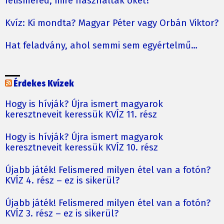
felismered, mire használták őket?
Kvíz: Ki mondta? Magyar Péter vagy Orbán Viktor?
Hat feladvány, ahol semmi sem egyértelmű…
Érdekes Kvízek
Hogy is hívják? Újra ismert magyarok
keresztneveit keressük KVÍZ 11. rész
Hogy is hívják? Újra ismert magyarok
keresztneveit keressük KVÍZ 10. rész
Újabb játék! Felismered milyen étel van a fotón?
KVÍZ 4. rész – ez is sikerül?
Újabb játék! Felismered milyen étel van a fotón?
KVÍZ 3. rész – ez is sikerül?