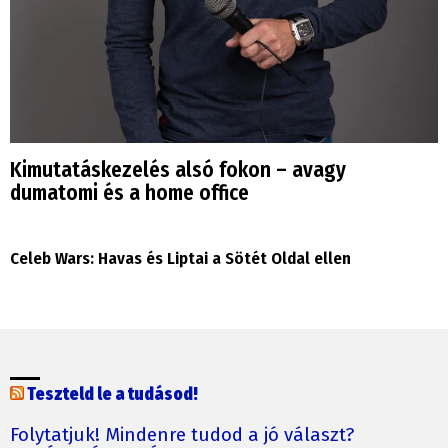
Kimutatáskezelés alsó fokon – avagy
dumatomi és a home office
Celeb Wars: Havas és Liptai a Sötét Oldal ellen
Teszteld le a tudásod!
Folytatjuk! Mindenre tudod a jó választ?