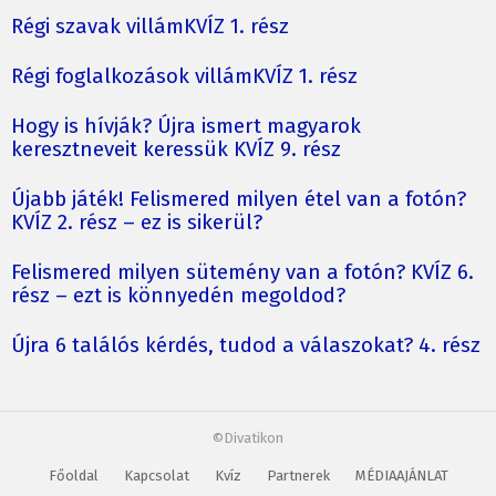
Régi szavak villámKVÍZ 1. rész
Régi foglalkozások villámKVÍZ 1. rész
Hogy is hívják? Újra ismert magyarok
keresztneveit keressük KVÍZ 9. rész
Újabb játék! Felismered milyen étel van a fotón?
KVÍZ 2. rész – ez is sikerül?
Felismered milyen sütemény van a fotón? KVÍZ 6.
rész – ezt is könnyedén megoldod?
Újra 6 találós kérdés, tudod a válaszokat? 4. rész
©Divatikon
Főoldal
Kapcsolat
Kvíz
Partnerek
MÉDIAAJÁNLAT