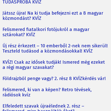
TUDÁSPRÓBA KVÍZ
Játssz újra! Na ki tudja befejezni ezt a 8 magyar
közmondást? KVÍZ
Felismered fiatalkori fotójukról a magyar
sztárokat? KVÍZ
Új rész érkezett – 10 emberből 2-nek nem sikerül!
Teszteld tudásod a közmondásokkal! KVÍZ
KVÍZ! Csak az idősek tudják! Ismered még ezeket
a régi magyar szavakat?
Földrajzból penge vagy? 2. rész 8 KVÍZkérdés vár!
Felismered, ki van a képen? Retro tévések,
rádiósok kvíz
Elfeledett szavak újraélednek 2. rész –