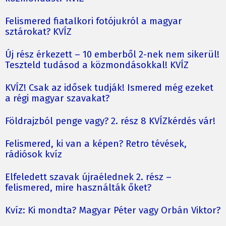
Felismered fiatalkori fotójukról a magyar
sztárokat? KVÍZ
Új rész érkezett – 10 emberből 2-nek nem sikerül!
Teszteld tudásod a közmondásokkal! KVÍZ
KVÍZ! Csak az idősek tudják! Ismered még ezeket
a régi magyar szavakat?
Földrajzból penge vagy? 2. rész 8 KVÍZkérdés vár!
Felismered, ki van a képen? Retro tévések,
rádiósok kvíz
Elfeledett szavak újraélednek 2. rész –
felismered, mire használták őket?
Kvíz: Ki mondta? Magyar Péter vagy Orbán Viktor?