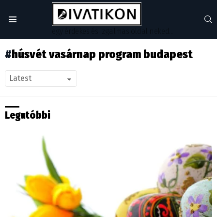
S
Menu
egy érdekes és izgalmas oldal neked...
húsvét vasárnap program budapest
Legutóbbi