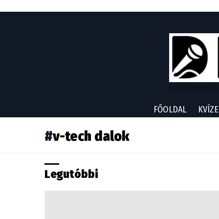
egy érdekes és
FŐOLDAL
KVÍZE
v-tech dalok
Legutóbbi