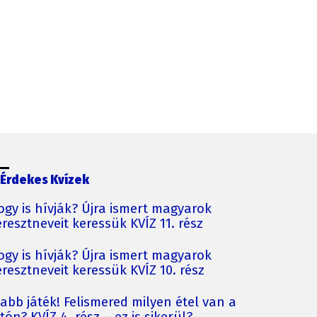
Érdekes Kvízek
ogy is hívják? Újra ismert magyarok
resztneveit keressük KVÍZ 11. rész
ogy is hívják? Újra ismert magyarok
resztneveit keressük KVÍZ 10. rész
jabb játék! Felismered milyen étel van a