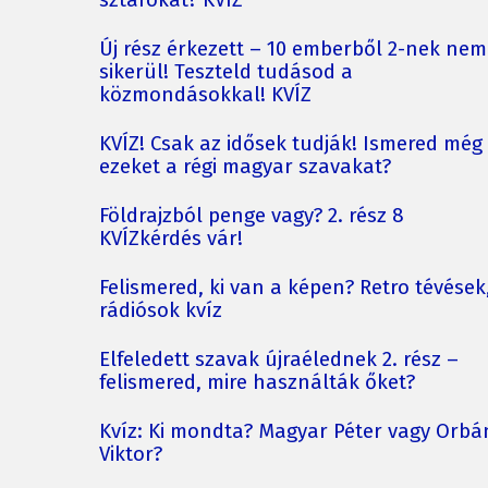
sztárokat? KVÍZ
Új rész érkezett – 10 emberből 2-nek nem
sikerül! Teszteld tudásod a
közmondásokkal! KVÍZ
KVÍZ! Csak az idősek tudják! Ismered még
ezeket a régi magyar szavakat?
Földrajzból penge vagy? 2. rész 8
KVÍZkérdés vár!
Felismered, ki van a képen? Retro tévések
rádiósok kvíz
Elfeledett szavak újraélednek 2. rész –
felismered, mire használták őket?
Kvíz: Ki mondta? Magyar Péter vagy Orbá
Viktor?