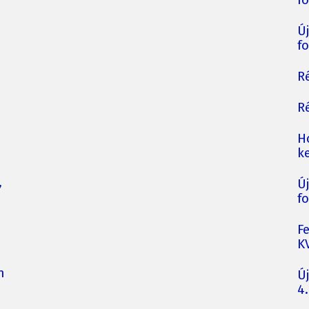
fo
Ú
fo
Ré
Ré
H
ke
,
Ú
fo
F
K
n
Ú
4.