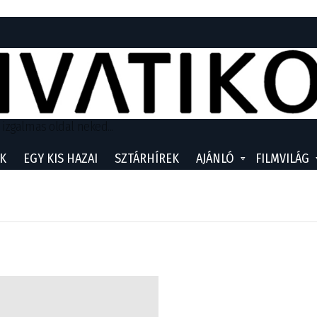
 izgalmas oldal neked...
K
EGY KIS HAZAI
SZTÁRHÍREK
AJÁNLÓ
FILMVILÁG