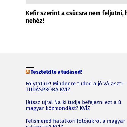
Kefir szerint a csúcsra nem feljutni
nehéz!
Teszteld le a tudásod!
Folytatjuk! Mindenre tudod a jó választ?
TUDÁSPRÓBA KVÍZ
Játssz újra! Na ki tudja befejezni ezt a 8
magyar közmondást? KVÍZ
Felismered fiatalkori fotójukról a magyar