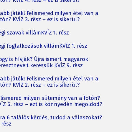
tón? KVÍZ 4. rész – ez is sikerül?
jabb játék! Felismered milyen étel van a
tón? KVÍZ 3. rész – ez is sikerül?
gi szavak villámKVÍZ 1. rész
gi foglalkozások villámKVÍZ 1. rész
ogy is hívják? Újra ismert magyarok
resztneveit keressük KVÍZ 9. rész
jabb játék! Felismered milyen étel van a
tón? KVÍZ 2. rész – ez is sikerül?
elismered milyen sütemény van a fotón?
VÍZ 6. rész – ezt is könnyedén megoldod?
jra 6 találós kérdés, tudod a válaszokat?
 rész