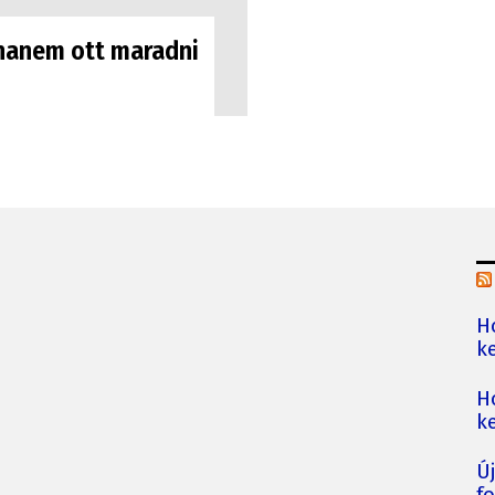
, hanem ott maradni
H
ke
H
ke
Ú