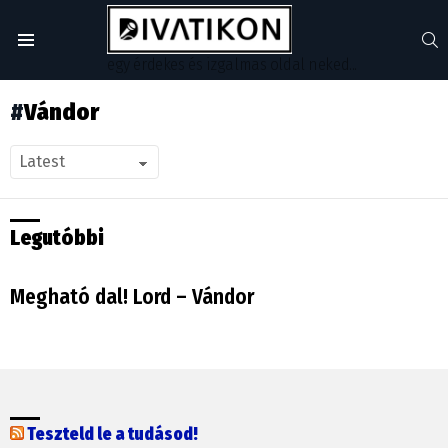
S
Menu
egy érdekes és izgalmas oldal neked...
Vándor
Legutóbbi
Megható dal! Lord – Vándor
Teszteld le a tudásod!