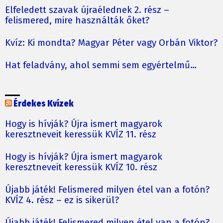
Elfeledett szavak újraélednek 2. rész –
felismered, mire használták őket?
Kvíz: Ki mondta? Magyar Péter vagy Orbán Viktor?
Hat feladvány, ahol semmi sem egyértelmű…
Érdekes Kvízek
Hogy is hívják? Újra ismert magyarok
keresztneveit keressük KVÍZ 11. rész
Hogy is hívják? Újra ismert magyarok
keresztneveit keressük KVÍZ 10. rész
Újabb játék! Felismered milyen étel van a fotón?
KVÍZ 4. rész – ez is sikerül?
Újabb játék! Felismered milyen étel van a fotón?