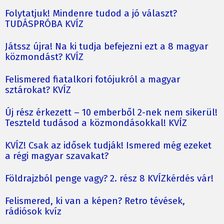
Folytatjuk! Mindenre tudod a jó választ?
TUDÁSPRÓBA KVÍZ
Játssz újra! Na ki tudja befejezni ezt a 8 magyar
közmondást? KVÍZ
Felismered fiatalkori fotójukról a magyar
sztárokat? KVÍZ
Új rész érkezett – 10 emberből 2-nek nem sikerül!
Teszteld tudásod a közmondásokkal! KVÍZ
KVÍZ! Csak az idősek tudják! Ismered még ezeket
a régi magyar szavakat?
Földrajzból penge vagy? 2. rész 8 KVÍZkérdés vár!
Felismered, ki van a képen? Retro tévések,
rádiósok kvíz