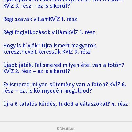
KVÍZ 3. rész – ez is sikerül?
Régi szavak villámKVÍZ 1. rész
Régi foglalkozások villámKVÍZ 1. rész
Hogy is hívják? Újra ismert magyarok
keresztneveit keressük KVÍZ 9. rész
Újabb játék! Felismered milyen étel van a fotón?
KVÍZ 2. rész – ez is sikerül?
Felismered milyen sütemény van a fotón? KVÍZ 6.
rész – ezt is könnyedén megoldod?
Újra 6 találós kérdés, tudod a válaszokat? 4. rész
©Divatikon