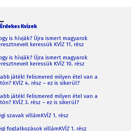
Érdekes Kvízek
ogy is hívják? Újra ismert magyarok
resztneveit keressük KVÍZ 11. rész
ogy is hívják? Újra ismert magyarok
resztneveit keressük KVÍZ 10. rész
jabb játék! Felismered milyen étel van a
tón? KVÍZ 4. rész – ez is sikerül?
jabb játék! Felismered milyen étel van a
tón? KVÍZ 3. rész – ez is sikerül?
gi szavak villámKVÍZ 1. rész
gi foglalkozások villámKVÍZ 1. rész