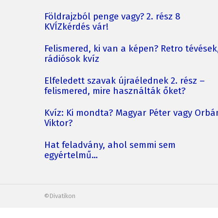
Földrajzból penge vagy? 2. rész 8
KVÍZkérdés vár!
Felismered, ki van a képen? Retro tévések
rádiósok kvíz
Elfeledett szavak újraélednek 2. rész –
felismered, mire használták őket?
Kvíz: Ki mondta? Magyar Péter vagy Orbá
Viktor?
Hat feladvány, ahol semmi sem
egyértelmű…
©Divatikon