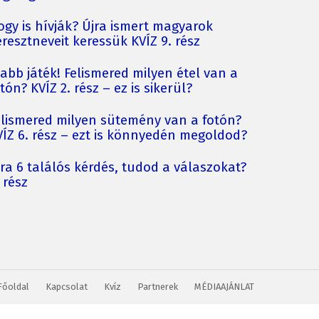
ogy is hívják? Újra ismert magyarok
resztneveit keressük KVÍZ 9. rész
jabb játék! Felismered milyen étel van a
tón? KVÍZ 2. rész – ez is sikerül?
elismered milyen sütemény van a fotón?
VÍZ 6. rész – ezt is könnyedén megoldod?
jra 6 találós kérdés, tudod a válaszokat?
 rész
Főoldal
Kapcsolat
Kvíz
Partnerek
MÉDIAAJÁNLAT