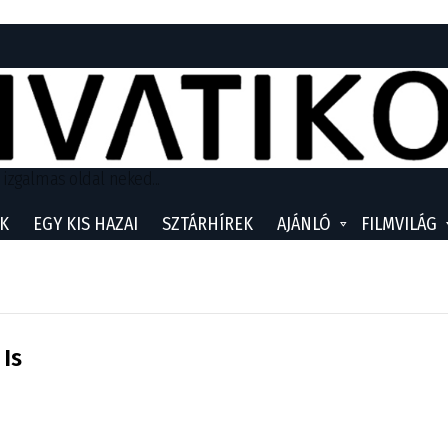
 izgalmas oldal neked...
K
EGY KIS HAZAI
SZTÁRHÍREK
AJÁNLÓ
FILMVILÁG
 Is