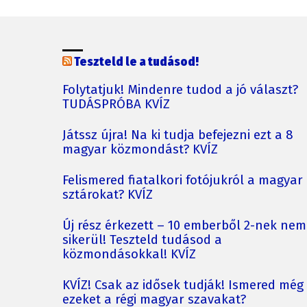
Teszteld le a tudásod!
Folytatjuk! Mindenre tudod a jó választ?
TUDÁSPRÓBA KVÍZ
Játssz újra! Na ki tudja befejezni ezt a 8
magyar közmondást? KVÍZ
Felismered fiatalkori fotójukról a magyar
sztárokat? KVÍZ
Új rész érkezett – 10 emberből 2-nek nem
sikerül! Teszteld tudásod a
közmondásokkal! KVÍZ
KVÍZ! Csak az idősek tudják! Ismered még
ezeket a régi magyar szavakat?