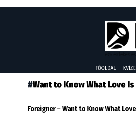
egy érdekes és
FŐOLDAL
KVÍZE
Want to Know What Love Is
Legutóbbi
Foreigner – Want to Know What Love