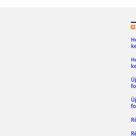
H
ke
H
ke
Ú
fo
Ú
fo
Ré
Ré