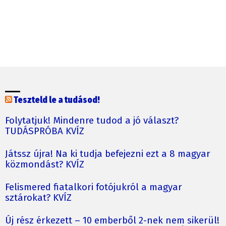
Teszteld le a tudásod!
Folytatjuk! Mindenre tudod a jó választ?
TUDÁSPRÓBA KVÍZ
Játssz újra! Na ki tudja befejezni ezt a 8 magyar
közmondást? KVÍZ
Felismered fiatalkori fotójukról a magyar
sztárokat? KVÍZ
Új rész érkezett – 10 emberből 2-nek nem sikerül!