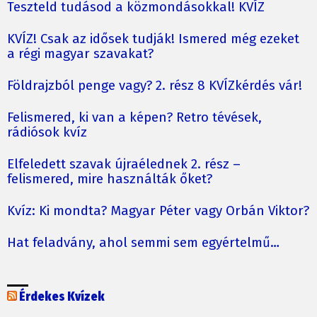
Teszteld tudásod a közmondásokkal! KVÍZ
KVÍZ! Csak az idősek tudják! Ismered még ezeket
a régi magyar szavakat?
Földrajzból penge vagy? 2. rész 8 KVÍZkérdés vár!
Felismered, ki van a képen? Retro tévések,
rádiósok kvíz
Elfeledett szavak újraélednek 2. rész –
felismered, mire használták őket?
Kvíz: Ki mondta? Magyar Péter vagy Orbán Viktor?
Hat feladvány, ahol semmi sem egyértelmű…
Érdekes Kvízek