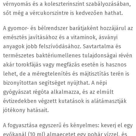
vérnyomás és a koleszterinszint szabályozásában,
sőt még a vércukorszintre is kedvezően hathat.
A gyomor- és bélrendszer barátjaként hozzájárul az
emésztés javításához és a vitaminok, ásványi
anyagok jobb felszívódásához. Savtartalma és
természetes baktériumellenes tulajdonságai révén
akár torokfájás vagy megfázás esetén is hasznos
lehet, de a méregtelenítés és májtisztítás terén is
bizonyítottan segítséget nyújthat. A népi
gyógyászat régóta alkalmazza, és az elmúlt
évtizedekben végzett kutatások is alátámasztják
jótékony hatásait.
A fogyasztása egyszerű és kényelmes: keverj el egy
evőkanál (10 ml) almaecetet egy pohár vízzel, és