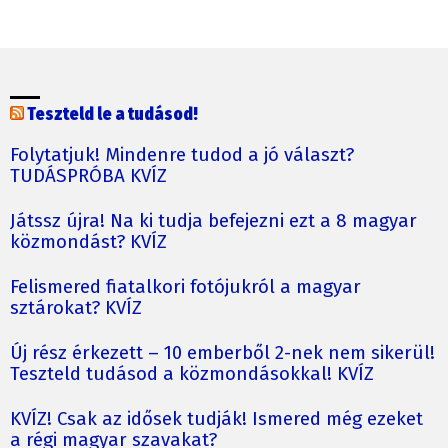
Teszteld le a tudásod!
Folytatjuk! Mindenre tudod a jó választ?
TUDÁSPRÓBA KVÍZ
Játssz újra! Na ki tudja befejezni ezt a 8 magyar
közmondást? KVÍZ
Felismered fiatalkori fotójukról a magyar
sztárokat? KVÍZ
Új rész érkezett – 10 emberből 2-nek nem sikerül!
Teszteld tudásod a közmondásokkal! KVÍZ
KVÍZ! Csak az idősek tudják! Ismered még ezeket
a régi magyar szavakat?