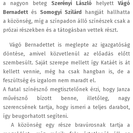
a nagyon beteg
Szerényi László
helyett
Vágó
Bernadett
és
Somogyi Szilárd
hangját hallhatta
a közönség, míg a színpadon álló színészek csak a
prózai részekben és a tátogásban vettek részt.
Vágó Bernadettet is meglepte az igazgatóság
döntése, amivel közvetlenül az előadás előtt
szembesült. Saját szerepe mellett így Katáét is át
kellett vennie, még ha csak hangban is, de a
feszültség és izgalom nem maradt el.
A fiatal színésznő megtisztelőnek érzi, hogy Janza
művésznő bízott benne, illetőleg, nagy
szerencsének tartja, hogy ismeri a teljes darabot,
így beugorhatott segíteni.
A közönség egy része bravúrosnak tartja a