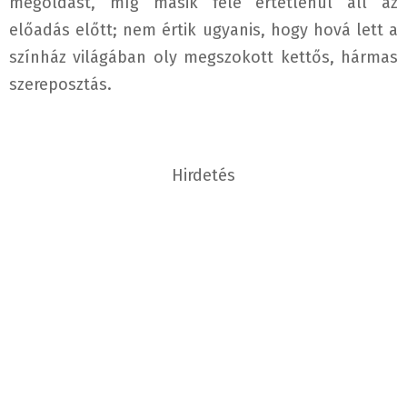
megoldást, míg másik fele értetlenül áll az
előadás előtt; nem értik ugyanis, hogy hová lett a
színház világában oly megszokott kettős, hármas
szereposztás.
Hirdetés