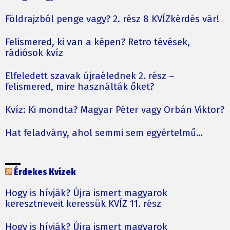
Földrajzból penge vagy? 2. rész 8 KVÍZkérdés vár!
Felismered, ki van a képen? Retro tévések,
rádiósok kvíz
Elfeledett szavak újraélednek 2. rész –
felismered, mire használták őket?
Kvíz: Ki mondta? Magyar Péter vagy Orbán Viktor?
Hat feladvány, ahol semmi sem egyértelmű…
Érdekes Kvízek
Hogy is hívják? Újra ismert magyarok
keresztneveit keressük KVÍZ 11. rész
Hogy is hívják? Újra ismert magyarok