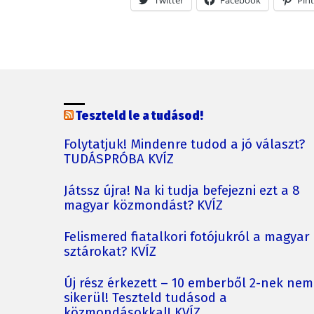
Teszteld le a tudásod!
Folytatjuk! Mindenre tudod a jó választ?
TUDÁSPRÓBA KVÍZ
Játssz újra! Na ki tudja befejezni ezt a 8
magyar közmondást? KVÍZ
Felismered fiatalkori fotójukról a magyar
sztárokat? KVÍZ
Új rész érkezett – 10 emberből 2-nek nem
sikerül! Teszteld tudásod a
közmondásokkal! KVÍZ