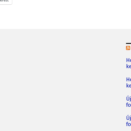
H
ke
H
ke
Ú
fo
Ú
fo