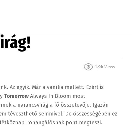
irág!
1.9k
Views
k. Az egyik. Már a vanília mellett. Ezért is
ay
Tomorrow
Always In Bloom most
ek a narancsvirág a fő összetevője. Igazán
 nem téveszthető semmivel. De összességében ez
 Hétköznapi rohangálósnak pont megteszi.