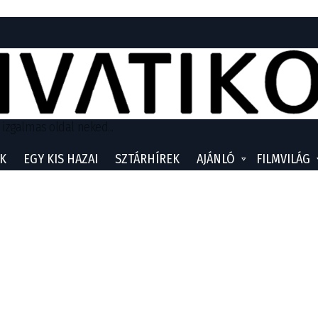
 izgalmas oldal neked...
K
EGY KIS HAZAI
SZTÁRHÍREK
AJÁNLÓ
FILMVILÁG