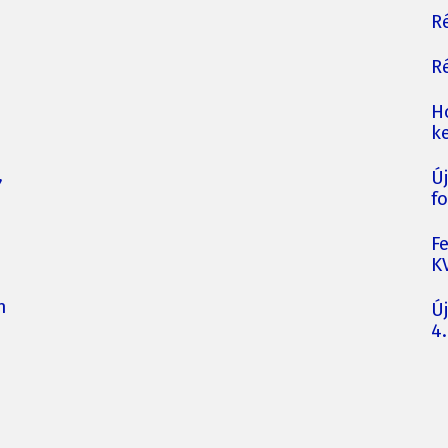
Ré
Ré
H
ke
,
Ú
fo
F
K
n
Ú
4.