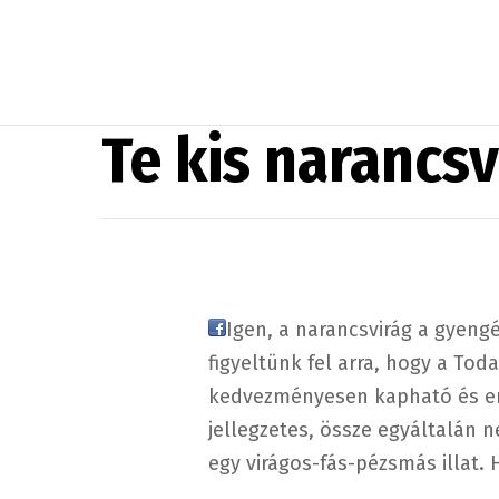
Te kis narancsv
Igen, a narancsvirág a gyengén
figyeltünk fel arra, hogy a Tod
kedvezményesen kapható és enn
jellegzetes, össze egyáltalán
egy virágos-fás-pézsmás illat.