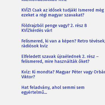
KVÍZ! Csak az idősek tudják! Ismered még
ezeket a régi magyar szavakat?
Földrajzból penge vagy? 2. rész 8
KVÍZkérdés vár!
Felismered, ki van a képen? Retro tévések
rádiósok kvíz
Elfeledett szavak újraélednek 2. rész –
felismered, mire használták őket?
Kvíz: Ki mondta? Magyar Péter vagy Orbá
Viktor?
Hat feladvány, ahol semmi sem
egyértelmű…