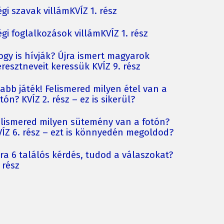
gi szavak villámKVÍZ 1. rész
gi foglalkozások villámKVÍZ 1. rész
ogy is hívják? Újra ismert magyarok
resztneveit keressük KVÍZ 9. rész
jabb játék! Felismered milyen étel van a
tón? KVÍZ 2. rész – ez is sikerül?
elismered milyen sütemény van a fotón?
VÍZ 6. rész – ezt is könnyedén megoldod?
jra 6 találós kérdés, tudod a válaszokat?
 rész