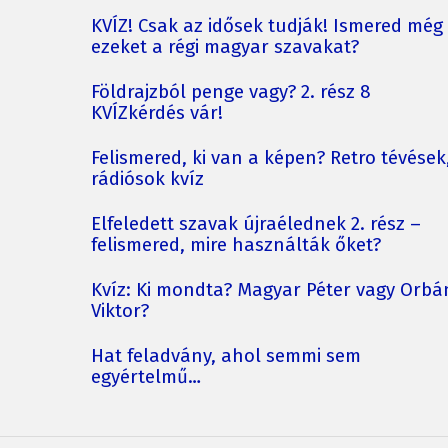
KVÍZ! Csak az idősek tudják! Ismered még
ezeket a régi magyar szavakat?
Földrajzból penge vagy? 2. rész 8
KVÍZkérdés vár!
Felismered, ki van a képen? Retro tévések
rádiósok kvíz
Elfeledett szavak újraélednek 2. rész –
felismered, mire használták őket?
Kvíz: Ki mondta? Magyar Péter vagy Orbá
Viktor?
Hat feladvány, ahol semmi sem
egyértelmű…