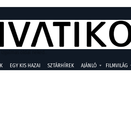
 izgalmas oldal neked...
K
EGY KIS HAZAI
SZTÁRHÍREK
AJÁNLÓ
FILMVILÁG