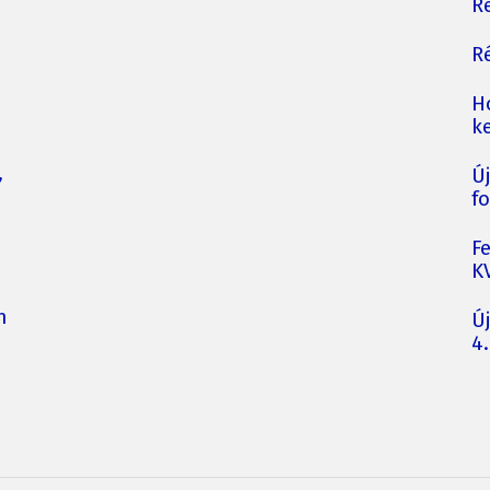
Ré
Ré
H
ke
,
Ú
fo
F
K
n
Ú
4.