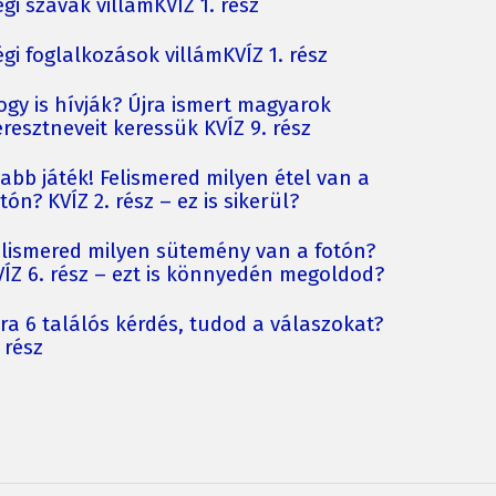
gi szavak villámKVÍZ 1. rész
gi foglalkozások villámKVÍZ 1. rész
ogy is hívják? Újra ismert magyarok
resztneveit keressük KVÍZ 9. rész
jabb játék! Felismered milyen étel van a
tón? KVÍZ 2. rész – ez is sikerül?
elismered milyen sütemény van a fotón?
VÍZ 6. rész – ezt is könnyedén megoldod?
jra 6 találós kérdés, tudod a válaszokat?
 rész