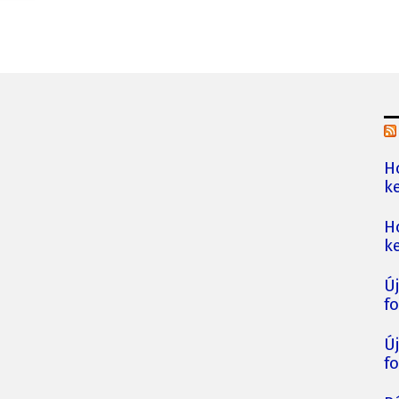
H
ke
H
ke
Ú
fo
Ú
fo