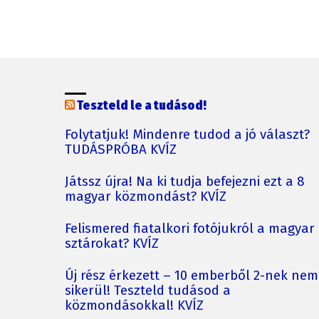
Teszteld le a tudásod!
Folytatjuk! Mindenre tudod a jó választ?
TUDÁSPRÓBA KVÍZ
Játssz újra! Na ki tudja befejezni ezt a 8
magyar közmondást? KVÍZ
Felismered fiatalkori fotójukról a magyar
sztárokat? KVÍZ
Új rész érkezett – 10 emberből 2-nek nem
sikerül! Teszteld tudásod a
közmondásokkal! KVÍZ