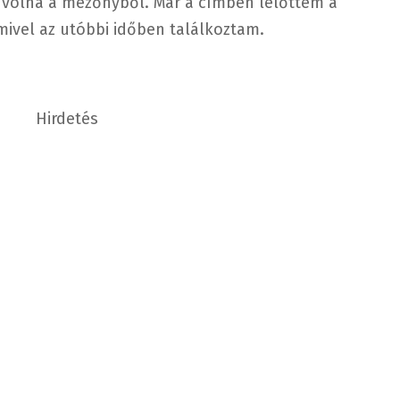
 volna a mezőnyből. Már a címben lelőttem a
amivel az utóbbi időben találkoztam.
Hirdetés