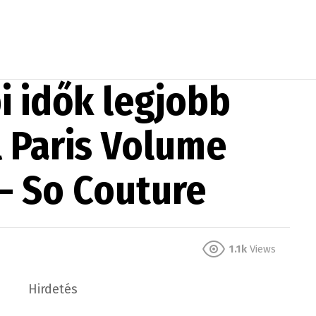
i idők legjobb
al Paris Volume
 – So Couture
1.1k
Views
Hirdetés