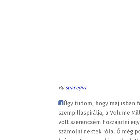
By
spacegirl
Úgy tudom, hogy májusban fog
szempillaspirálja, a Volume Mi
volt szerencsém hozzájutni egy
számolni nektek róla. Ő még po