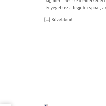
baj, mert messze kiemelkedett
lényeget: ez a legjobb spirál, 
[…] Bővebben!