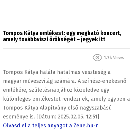
Tompos Kátya emlékest: egy megható koncert,
amely továbbviszi örökségét – jegyek itt
1.7k
Views
Tompos Kátya halála hatalmas veszteség a
magyar művészvilág számára. A színész-énekesnő
emlékére, születésnapjához közeledve egy
különleges emlékestet rendeznek, amely egyben a
Tompos Kátya Alapítvány első nagyszabású
eseménye is. [Dátum: 2025.02.05. 12:51]
Olvasd el a teljes anyagot a Zene.hu-n