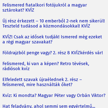
Felismered fiatalkori fotójukról a magyar
sztárokat? KVÍZ
Új rész érkezett – 10 emberből 2-nek nem sikerül!
Teszteld tudásod a közmondásokkal! KVÍZ
KVÍZ! Csak az idősek tudják! Ismered még ezeket
a régi magyar szavakat?
Földrajzból penge vagy? 2. rész 8 KVÍZkérdés vár!
Felismered, ki van a képen? Retro tévések,
rádiósok kvíz
Elfeledett szavak újraélednek 2. rész –
felismered, mire használták őket?
Kvíz: Ki mondta? Magyar Péter vagy Orbán Viktor?
Hat feladvány, ahol semmi sem egyértelmű…