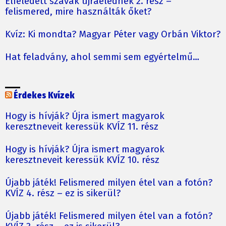
Elfeledett szavak újraélednek 2. rész –
felismered, mire használták őket?
Kvíz: Ki mondta? Magyar Péter vagy Orbán Viktor?
Hat feladvány, ahol semmi sem egyértelmű…
Érdekes Kvízek
Hogy is hívják? Újra ismert magyarok
keresztneveit keressük KVÍZ 11. rész
Hogy is hívják? Újra ismert magyarok
keresztneveit keressük KVÍZ 10. rész
Újabb játék! Felismered milyen étel van a fotón?
KVÍZ 4. rész – ez is sikerül?
Újabb játék! Felismered milyen étel van a fotón?