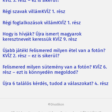
KVÍZ 3. rész – ez is sikerül?
Régi szavak villámKVÍZ 1. rész
Régi foglalkozások villámKVÍZ 1. rész
Hogy is hívják? Újra ismert magyarok
keresztneveit keressük KVÍZ 9. rész
Újabb játék! Felismered milyen étel van a fotón?
KVÍZ 2. rész – ez is sikerül?
Felismered milyen sütemény van a fotón? KVÍZ 6.
rész – ezt is könnyedén megoldod?
Újra 6 találós kérdés, tudod a válaszokat? 4. rész
©Divatikon