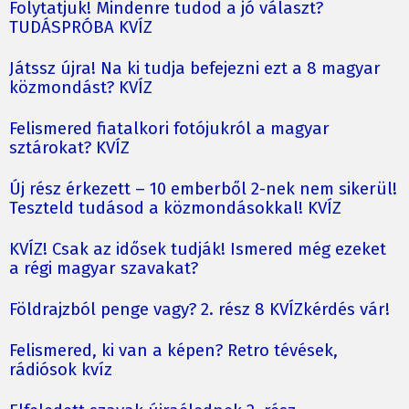
Folytatjuk! Mindenre tudod a jó választ?
TUDÁSPRÓBA KVÍZ
Játssz újra! Na ki tudja befejezni ezt a 8 magyar
közmondást? KVÍZ
Felismered fiatalkori fotójukról a magyar
sztárokat? KVÍZ
Új rész érkezett – 10 emberből 2-nek nem sikerül!
Teszteld tudásod a közmondásokkal! KVÍZ
KVÍZ! Csak az idősek tudják! Ismered még ezeket
a régi magyar szavakat?
Földrajzból penge vagy? 2. rész 8 KVÍZkérdés vár!
Felismered, ki van a képen? Retro tévések,
rádiósok kvíz