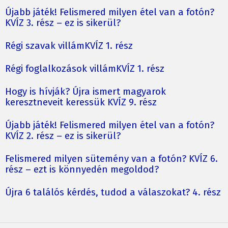
Újabb játék! Felismered milyen étel van a fotón?
KVÍZ 3. rész – ez is sikerül?
Régi szavak villámKVÍZ 1. rész
Régi foglalkozások villámKVÍZ 1. rész
Hogy is hívják? Újra ismert magyarok
keresztneveit keressük KVÍZ 9. rész
Újabb játék! Felismered milyen étel van a fotón?
KVÍZ 2. rész – ez is sikerül?
Felismered milyen sütemény van a fotón? KVÍZ 6.
rész – ezt is könnyedén megoldod?
Újra 6 találós kérdés, tudod a válaszokat? 4. rész