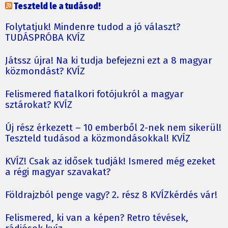
Teszteld le a tudásod!
Folytatjuk! Mindenre tudod a jó választ?
TUDÁSPRÓBA KVÍZ
Játssz újra! Na ki tudja befejezni ezt a 8 magyar
közmondást? KVÍZ
Felismered fiatalkori fotójukról a magyar
sztárokat? KVÍZ
Új rész érkezett – 10 emberből 2-nek nem sikerül!
Teszteld tudásod a közmondásokkal! KVÍZ
KVÍZ! Csak az idősek tudják! Ismered még ezeket
a régi magyar szavakat?
Földrajzból penge vagy? 2. rész 8 KVÍZkérdés vár!
Felismered, ki van a képen? Retro tévések,