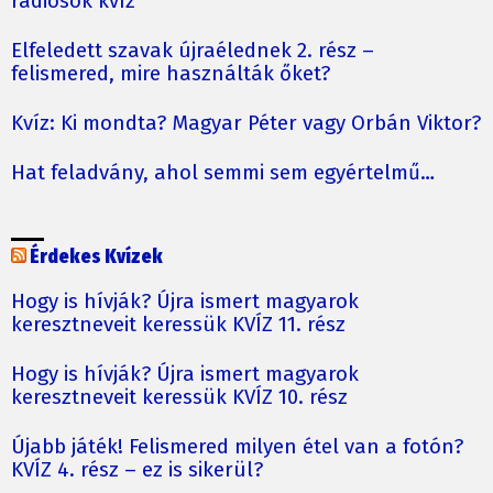
rádiósok kvíz
Elfeledett szavak újraélednek 2. rész –
felismered, mire használták őket?
Kvíz: Ki mondta? Magyar Péter vagy Orbán Viktor?
Hat feladvány, ahol semmi sem egyértelmű…
Érdekes Kvízek
Hogy is hívják? Újra ismert magyarok
keresztneveit keressük KVÍZ 11. rész
Hogy is hívják? Újra ismert magyarok
keresztneveit keressük KVÍZ 10. rész
Újabb játék! Felismered milyen étel van a fotón?
KVÍZ 4. rész – ez is sikerül?