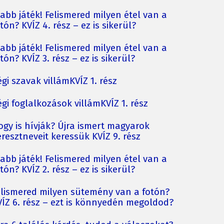
jabb játék! Felismered milyen étel van a
tón? KVÍZ 4. rész – ez is sikerül?
jabb játék! Felismered milyen étel van a
tón? KVÍZ 3. rész – ez is sikerül?
gi szavak villámKVÍZ 1. rész
gi foglalkozások villámKVÍZ 1. rész
ogy is hívják? Újra ismert magyarok
resztneveit keressük KVÍZ 9. rész
jabb játék! Felismered milyen étel van a
tón? KVÍZ 2. rész – ez is sikerül?
elismered milyen sütemény van a fotón?
VÍZ 6. rész – ezt is könnyedén megoldod?