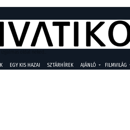
 izgalmas oldal neked...
K
EGY KIS HAZAI
SZTÁRHÍREK
AJÁNLÓ
FILMVILÁG