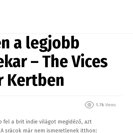
n a legjobb
ekar – The Vices
r Kertben
1.7k
Views
 fel a brit indie világot megidéző, azt
. A srácok már nem ismeretlenek itthon: