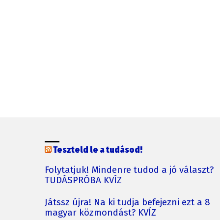
Teszteld le a tudásod!
Folytatjuk! Mindenre tudod a jó választ?
TUDÁSPRÓBA KVÍZ
Játssz újra! Na ki tudja befejezni ezt a 8
magyar közmondást? KVÍZ