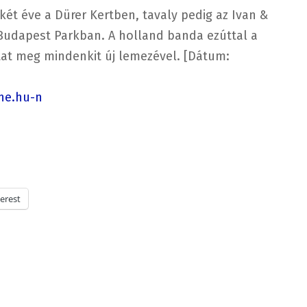
 két éve a Dürer Kertben, tavaly pedig az Ivan &
 Budapest Parkban. A holland banda ezúttal a
tat meg mindenkit új lemezével. [Dátum:
ene.hu-n
erest