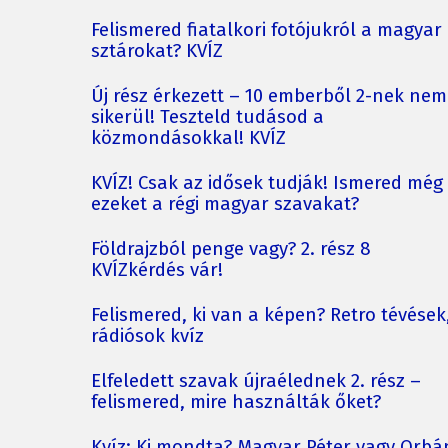
Felismered fiatalkori fotójukról a magyar
sztárokat? KVÍZ
Új rész érkezett – 10 emberből 2-nek nem
sikerül! Teszteld tudásod a
közmondásokkal! KVÍZ
KVÍZ! Csak az idősek tudják! Ismered még
ezeket a régi magyar szavakat?
Földrajzból penge vagy? 2. rész 8
KVÍZkérdés vár!
Felismered, ki van a képen? Retro tévések
rádiósok kvíz
Elfeledett szavak újraélednek 2. rész –
felismered, mire használták őket?
Kvíz: Ki mondta? Magyar Péter vagy Orbá