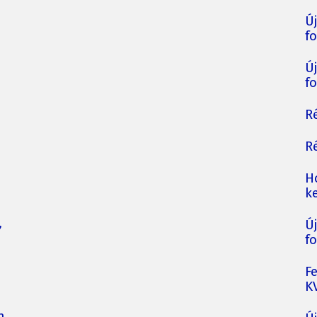
Ú
fo
Ú
fo
Ré
Ré
H
ke
,
Ú
fo
F
K
n