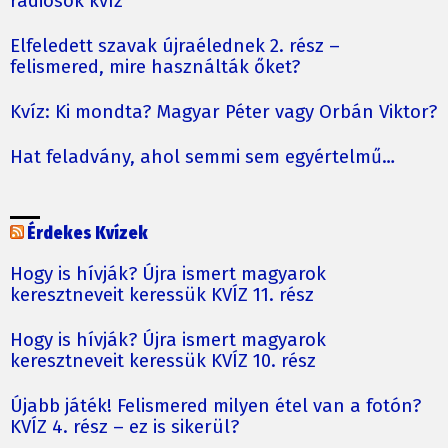
rádiósok kvíz
Elfeledett szavak újraélednek 2. rész –
felismered, mire használták őket?
Kvíz: Ki mondta? Magyar Péter vagy Orbán Viktor?
Hat feladvány, ahol semmi sem egyértelmű…
Érdekes Kvízek
Hogy is hívják? Újra ismert magyarok
keresztneveit keressük KVÍZ 11. rész
Hogy is hívják? Újra ismert magyarok
keresztneveit keressük KVÍZ 10. rész
Újabb játék! Felismered milyen étel van a fotón?
KVÍZ 4. rész – ez is sikerül?