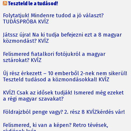
Teszteld le a tudásod!
Folytatjuk! Mindenre tudod a jó választ?
TUDÁSPRÓBA KVÍZ
Játssz újra! Na ki tudja befejezni ezt a 8 magyar
közmondást? KVÍZ
Felismered fiatalkori fotójukról a magyar
sztárokat? KVÍZ
Új rész érkezett – 10 emberből 2-nek nem sikerül!
Teszteld tudásod a közmondásokkal! KVÍZ
KVÍZ! Csak az idősek tudják! Ismered még ezeket
a régi magyar szavakat?
Földrajzból penge vagy? 2. rész 8 KVÍZkérdés vár!
Felismered, ki van a képen? Retro tévések,