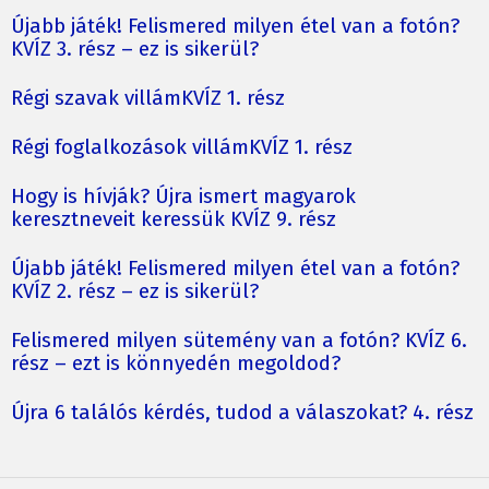
Újabb játék! Felismered milyen étel van a fotón?
KVÍZ 3. rész – ez is sikerül?
Régi szavak villámKVÍZ 1. rész
Régi foglalkozások villámKVÍZ 1. rész
Hogy is hívják? Újra ismert magyarok
keresztneveit keressük KVÍZ 9. rész
Újabb játék! Felismered milyen étel van a fotón?
KVÍZ 2. rész – ez is sikerül?
Felismered milyen sütemény van a fotón? KVÍZ 6.
rész – ezt is könnyedén megoldod?
Újra 6 találós kérdés, tudod a válaszokat? 4. rész