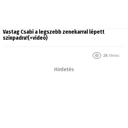
Vastag Csabi a legszebb zenekarral lépett
színpadra!(+videó)
2k
Views
Hirdetés