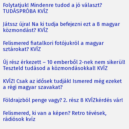
Folytatjuk! Mindenre tudod a jó választ?
TUDÁSPRÓBA KVÍZ
Játssz újra! Na ki tudja befejezni ezt a 8 magyar
közmondást? KVÍZ
Felismered fiatalkori fotójukról a magyar
sztárokat? KVÍZ
Új rész érkezett – 10 emberből 2-nek nem sikerül!
Teszteld tudásod a közmondásokkal! KVÍZ
KVÍZ! Csak az idősek tudják! Ismered még ezeket
a régi magyar szavakat?
Földrajzból penge vagy? 2. rész 8 KVÍZkérdés vár!
Felismered, ki van a képen? Retro tévések,
rádiósok kvíz