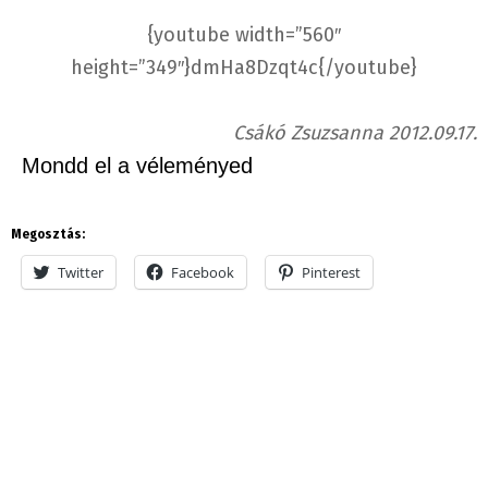
{youtube width=”560″
height=”349″}dmHa8Dzqt4c{/youtube}
Csákó Zsuzsanna 2012.09.17.
Mondd el a véleményed
Megosztás:
Twitter
Facebook
Pinterest