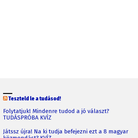
Teszteld le a tudásod!
Folytatjuk! Mindenre tudod a jó választ?
TUDÁSPRÓBA KVÍZ
Játssz újra! Na ki tudja befejezni ezt a 8 magyar
közmondást? KVÍZ