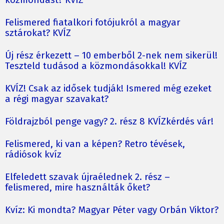
Felismered fiatalkori fotójukról a magyar
sztárokat? KVÍZ
Új rész érkezett – 10 emberből 2-nek nem sikerül!
Teszteld tudásod a közmondásokkal! KVÍZ
KVÍZ! Csak az idősek tudják! Ismered még ezeket
a régi magyar szavakat?
Földrajzból penge vagy? 2. rész 8 KVÍZkérdés vár!
Felismered, ki van a képen? Retro tévések,
rádiósok kvíz
Elfeledett szavak újraélednek 2. rész –
felismered, mire használták őket?
Kvíz: Ki mondta? Magyar Péter vagy Orbán Viktor?