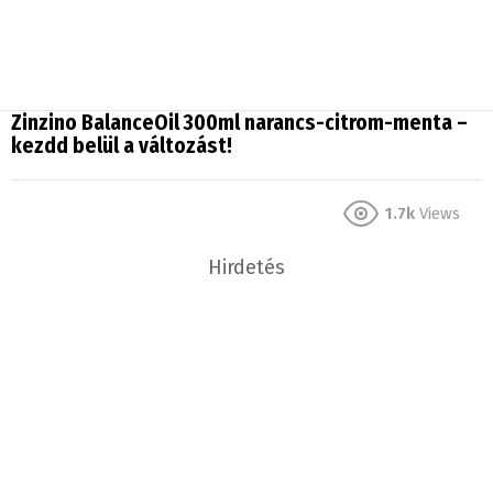
Zinzino BalanceOil 300ml narancs-citrom-menta –
kezdd belül a változást!
1.7k
Views
Hirdetés