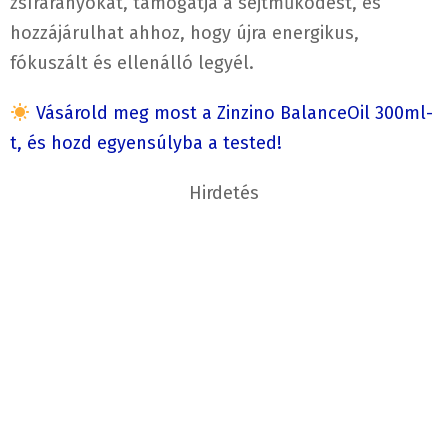
zsírarányokat, támogatja a sejtműködést, és
hozzájárulhat ahhoz, hogy újra energikus,
fókuszált és ellenálló legyél.
Vásárold meg most a Zinzino BalanceOil 300ml-
t, és hozd egyensúlyba a tested!
Hirdetés