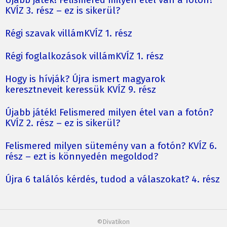
KVÍZ 3. rész – ez is sikerül?
Régi szavak villámKVÍZ 1. rész
Régi foglalkozások villámKVÍZ 1. rész
Hogy is hívják? Újra ismert magyarok
keresztneveit keressük KVÍZ 9. rész
Újabb játék! Felismered milyen étel van a fotón?
KVÍZ 2. rész – ez is sikerül?
Felismered milyen sütemény van a fotón? KVÍZ 6.
rész – ezt is könnyedén megoldod?
Újra 6 találós kérdés, tudod a válaszokat? 4. rész
©Divatikon