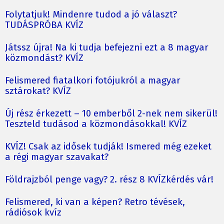
Folytatjuk! Mindenre tudod a jó választ?
TUDÁSPRÓBA KVÍZ
Játssz újra! Na ki tudja befejezni ezt a 8 magyar
közmondást? KVÍZ
Felismered fiatalkori fotójukról a magyar
sztárokat? KVÍZ
Új rész érkezett – 10 emberből 2-nek nem sikerül!
Teszteld tudásod a közmondásokkal! KVÍZ
KVÍZ! Csak az idősek tudják! Ismered még ezeket
a régi magyar szavakat?
Földrajzból penge vagy? 2. rész 8 KVÍZkérdés vár!
Felismered, ki van a képen? Retro tévések,
rádiósok kvíz