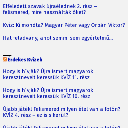
Elfeledett szavak újraélednek 2. rész –
felismered, mire használták őket?
Kvíz: Ki mondta? Magyar Péter vagy Orbán Viktor?
Hat feladvány, ahol semmi sem egyértelmű…
Érdekes Kvízek
Hogy is hívják? Újra ismert magyarok
keresztneveit keressük KVÍZ 11. rész
Hogy is hívják? Újra ismert magyarok
keresztneveit keressük KVÍZ 10. rész
Újabb játék! Felismered milyen étel van a fotón?
KVÍZ 4. rész – ez is sikerül?
Újabb játék! Felismered milyen étel van a fotón?