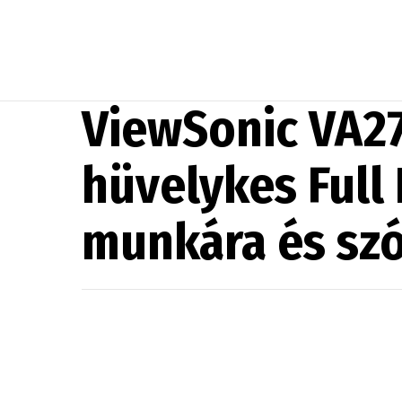
ViewSonic VA27
hüvelykes Full
munkára és sz