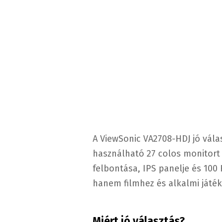
A ViewSonic VA2708-HDJ jó vál
használható 27 colos monitort 
felbontása, IPS panelje és 100
hanem filmhez és alkalmi játék
Miért jó választás?