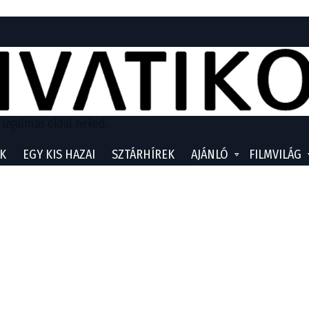
 izgalmas oldal neked...
K
EGY KIS HAZAI
SZTÁRHÍREK
AJÁNLÓ
FILMVILÁG