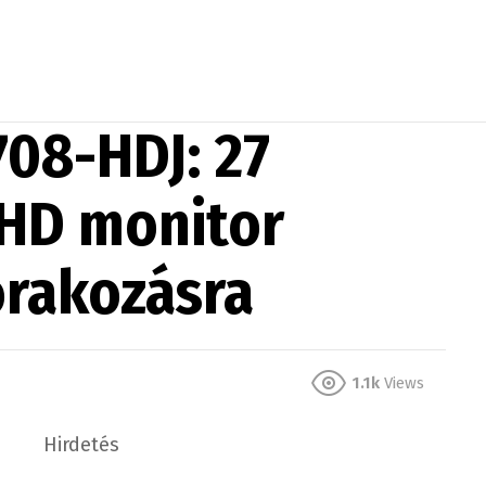
08-HDJ: 27
 HD monitor
órakozásra
1.1k
Views
Hirdetés