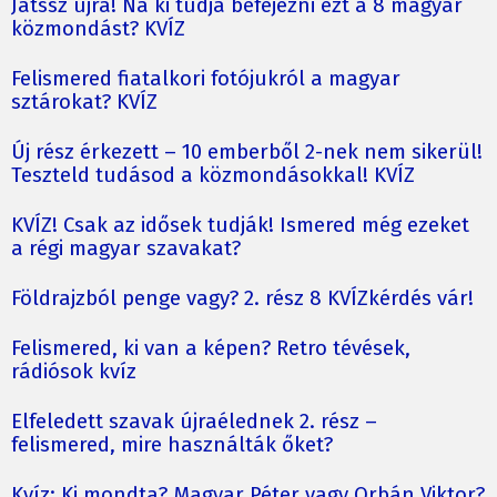
Játssz újra! Na ki tudja befejezni ezt a 8 magyar
közmondást? KVÍZ
Felismered fiatalkori fotójukról a magyar
sztárokat? KVÍZ
Új rész érkezett – 10 emberből 2-nek nem sikerül!
Teszteld tudásod a közmondásokkal! KVÍZ
KVÍZ! Csak az idősek tudják! Ismered még ezeket
a régi magyar szavakat?
Földrajzból penge vagy? 2. rész 8 KVÍZkérdés vár!
Felismered, ki van a képen? Retro tévések,
rádiósok kvíz
Elfeledett szavak újraélednek 2. rész –
felismered, mire használták őket?
Kvíz: Ki mondta? Magyar Péter vagy Orbán Viktor?