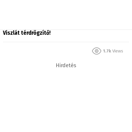
Viszlát térdrögzítő!
1.7k
Views
Hirdetés