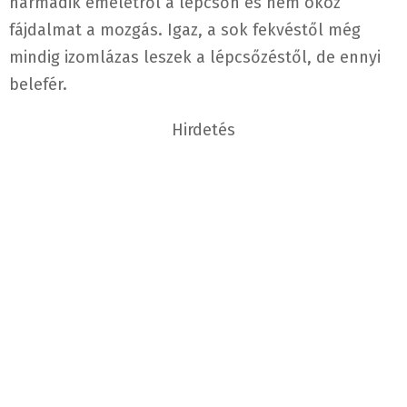
harmadik emeletről a lépcsőn és nem okoz
fájdalmat a mozgás. Igaz, a sok fekvéstől még
mindig izomlázas leszek a lépcsőzéstől, de ennyi
belefér.
Hirdetés