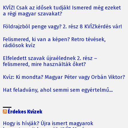
KVÍZ! Csak az idősek tudják! Ismered még ezeket
a régi magyar szavakat?
Földrajzból penge vagy? 2. rész 8 KVÍZkérdés vár!
Felismered, ki van a képen? Retro tévések,
rádiósok kvíz
Elfeledett szavak újraélednek 2. rész –
felismered, mire használták őket?
Kvíz: Ki mondta? Magyar Péter vagy Orbán Viktor?
Hat feladvány, ahol semmi sem egyértelmű…
Érdekes Kvízek
Hogy is hívják? Újra ismert magyarok