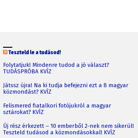
Teszteld le a tudásod!
Folytatjuk! Mindenre tudod a jó választ?
TUDÁSPRÓBA KVÍZ
Játssz újra! Na ki tudja befejezni ezt a 8 magyar
közmondást? KVÍZ
Felismered fiatalkori fotójukról a magyar
sztárokat? KVÍZ
Új rész érkezett – 10 emberből 2-nek nem sikerül!
Teszteld tudásod a közmondásokkal! KVÍZ