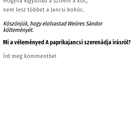
Hogyha kigyullad a szívem a kóc,
nem lesz többet a Jancsi bohóc.
Köszönjük, hogy elolvastad Weöres Sándor
költeményét.
Mi a véleményed A paprikajancsi szerenádja írásról?
Írd meg kommentbe!