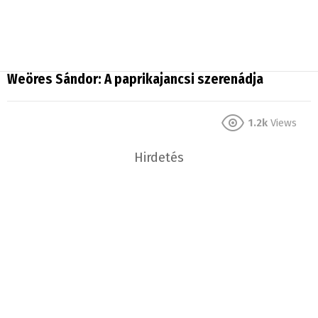
Weöres Sándor: A paprikajancsi szerenádja
1.2k
Views
Hirdetés