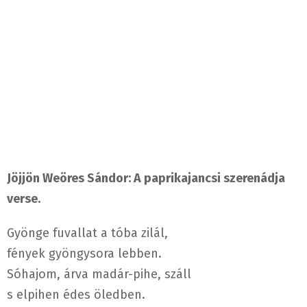
Jöjjön Weöres Sándor: A paprikajancsi szerenádja
verse.
Gyönge fuvallat a tóba zilál,
fények gyöngysora lebben.
Sóhajom, árva madár-pihe, száll
s elpihen édes öledben.