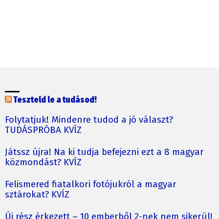
Teszteld le a tudásod!
Folytatjuk! Mindenre tudod a jó választ?
TUDÁSPRÓBA KVÍZ
Játssz újra! Na ki tudja befejezni ezt a 8 magyar
közmondást? KVÍZ
Felismered fiatalkori fotójukról a magyar
sztárokat? KVÍZ
Új rész érkezett – 10 emberből 2-nek nem sikerül!