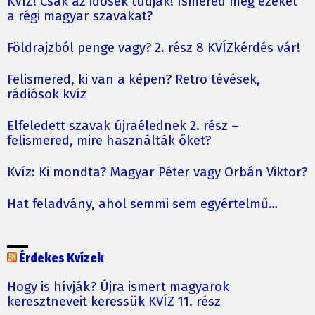
KVÍZ! Csak az idősek tudják! Ismered még ezeket
a régi magyar szavakat?
Földrajzból penge vagy? 2. rész 8 KVÍZkérdés vár!
Felismered, ki van a képen? Retro tévések,
rádiósok kvíz
Elfeledett szavak újraélednek 2. rész –
felismered, mire használták őket?
Kvíz: Ki mondta? Magyar Péter vagy Orbán Viktor?
Hat feladvány, ahol semmi sem egyértelmű…
Érdekes Kvízek
Hogy is hívják? Újra ismert magyarok
keresztneveit keressük KVÍZ 11. rész