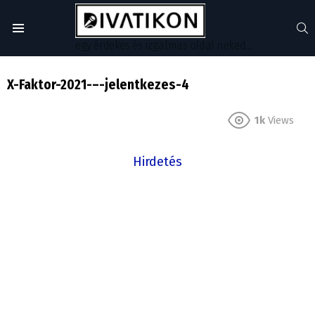
S
Menu
egy érdekes és izgalmas oldal neked...
X-Faktor-2021-–-jelentkezes-4
1k
Views
Hirdetés