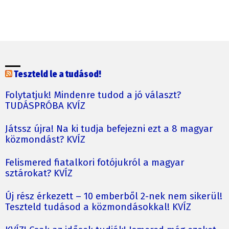
Teszteld le a tudásod!
Folytatjuk! Mindenre tudod a jó választ?
TUDÁSPRÓBA KVÍZ
Játssz újra! Na ki tudja befejezni ezt a 8 magyar
közmondást? KVÍZ
Felismered fiatalkori fotójukról a magyar
sztárokat? KVÍZ
Új rész érkezett – 10 emberből 2-nek nem sikerül!
Teszteld tudásod a közmondásokkal! KVÍZ