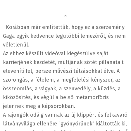
Korábban már említettük, hogy ez a szerzemény
Gaga egyik kedvence legutóbbi lemezéről, és nem
véletlenül.
Az ehhez készült videóval kiegészülve saját
karrierjének kezdetét, múltjának sötét pillanatait
eleveníti fel, persze művészi túlzásokkal élve. A
szorongás, a félelem, a megfelelési kényszer, az
összeomlás, a vágyak, a szenvedély, a küzdés, a
kiközösítés, és végül a belső metamorfózis
jelennek meg a képsorokban.
A rajongók odáig vannak az új klippért és felkavaró
látványvilága ellenére “gyönyörűnek” kiáltották ki,