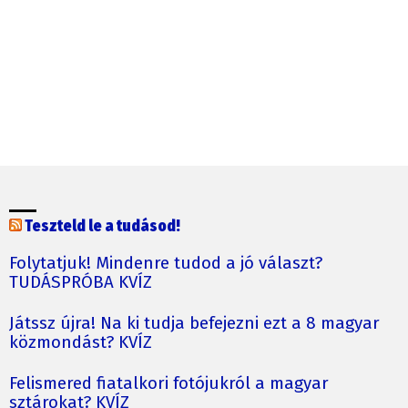
Teszteld le a tudásod!
Folytatjuk! Mindenre tudod a jó választ?
TUDÁSPRÓBA KVÍZ
Játssz újra! Na ki tudja befejezni ezt a 8 magyar
közmondást? KVÍZ
Felismered fiatalkori fotójukról a magyar
sztárokat? KVÍZ