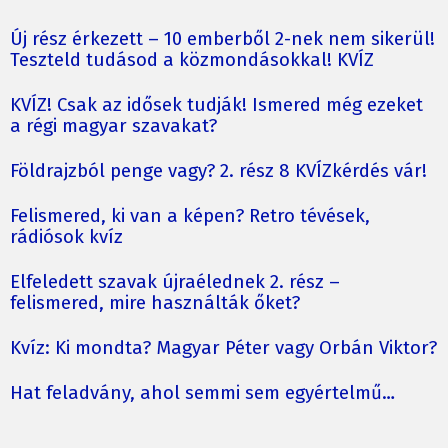
Új rész érkezett – 10 emberből 2-nek nem sikerül!
Teszteld tudásod a közmondásokkal! KVÍZ
KVÍZ! Csak az idősek tudják! Ismered még ezeket
a régi magyar szavakat?
Földrajzból penge vagy? 2. rész 8 KVÍZkérdés vár!
Felismered, ki van a képen? Retro tévések,
rádiósok kvíz
Elfeledett szavak újraélednek 2. rész –
felismered, mire használták őket?
Kvíz: Ki mondta? Magyar Péter vagy Orbán Viktor?
Hat feladvány, ahol semmi sem egyértelmű…