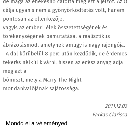
de maga az énekesnő cáfolta meg ezt a jelzőt. Az Ő
célja ugyanis nem a gyönyörködtetés volt, hanem
pontosan az ellenkezője,
vagyis az emberi lélek összetettségének és
törékenységének bemutatása, a realisztikus
ábrázolásmód, amelynek amúgy is nagy rajongója.
A dal körübelül 8 perc után kezdődik, de érdemes
tekerés nélkül kivárni, hiszen az egész anyag adja
meg azt a
bónuszt, mely a Marry The Night
mondanivalójának sajátossága.
2011.12.03
Farkas Clarissa
Mondd el a véleményed