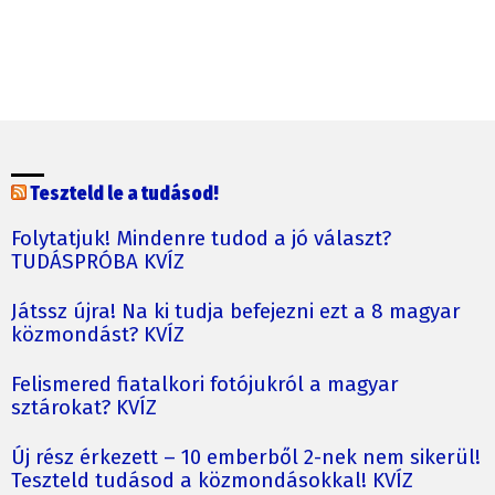
Teszteld le a tudásod!
Folytatjuk! Mindenre tudod a jó választ?
TUDÁSPRÓBA KVÍZ
Játssz újra! Na ki tudja befejezni ezt a 8 magyar
közmondást? KVÍZ
Felismered fiatalkori fotójukról a magyar
sztárokat? KVÍZ
Új rész érkezett – 10 emberből 2-nek nem sikerül!
Teszteld tudásod a közmondásokkal! KVÍZ