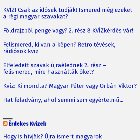
KVÍZ! Csak az idősek tudják! Ismered még ezeket
a régi magyar szavakat?
Földrajzból penge vagy? 2. rész 8 KVÍZkérdés vár!
Felismered, ki van a képen? Retro tévések,
rádiósok kvíz
Elfeledett szavak újraélednek 2. rész –
felismered, mire használták őket?
Kvíz: Ki mondta? Magyar Péter vagy Orbán Viktor?
Hat feladvány, ahol semmi sem egyértelmű…
Érdekes Kvízek
Hogy is hívják? Újra ismert magyarok