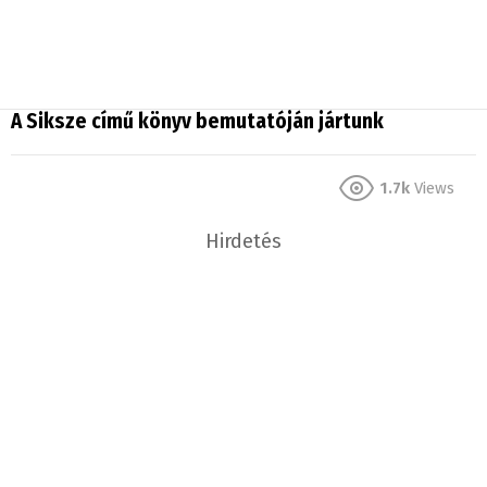
A Siksze című könyv bemutatóján jártunk
1.7k
Views
Hirdetés