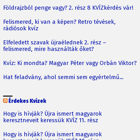
Földrajzból penge vagy? 2. rész 8 KVÍZkérdés vár!
Felismered, ki van a képen? Retro tévések,
rádiósok kvíz
Elfeledett szavak újraélednek 2. rész –
felismered, mire használták őket?
Kvíz: Ki mondta? Magyar Péter vagy Orbán Viktor?
Hat feladvány, ahol semmi sem egyértelmű…
Érdekes Kvízek
Hogy is hívják? Újra ismert magyarok
keresztneveit keressük KVÍZ 11. rész
Hogy is hívják? Újra ismert magyarok