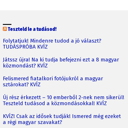
Teszteld le a tudásod!
Folytatjuk! Mindenre tudod a jó választ?
TUDÁSPRÓBA KVÍZ
Játssz újra! Na ki tudja befejezni ezt a 8 magyar
közmondást? KVÍZ
Felismered fiatalkori fotójukról a magyar
sztárokat? KVÍZ
Új rész érkezett – 10 emberből 2-nek nem sikerül!
Teszteld tudásod a közmondásokkal! KVÍZ
KVÍZ! Csak az idősek tudják! Ismered még ezeket
a régi magyar szavakat?