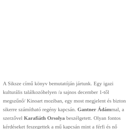
A Siksze című könyv bemutatóján jártunk. Egy igazi
kulturális találkozóhelyen /a sajnos december 1-től
megszűnő/ Kinoart moziban, egy most megjelent és bizton
sikerre számítható regény kapcsán.
Gantner Ádám
mal, a
szerzővel
Karafiáth Orsolya
beszélgetett. Olyan fontos
kérdéseket feszegettek a mű kapcsán mint a férfi és nő