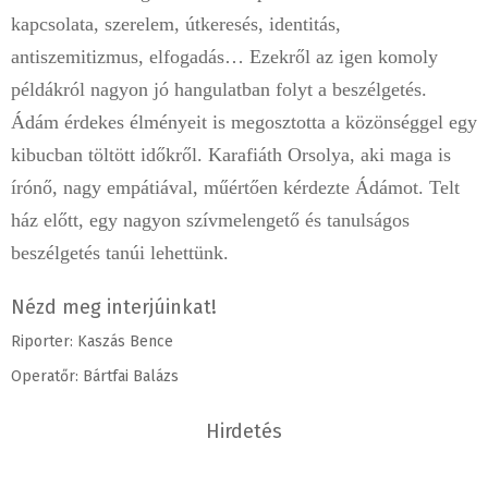
kapcsolata, szerelem, útkeresés, identitás,
antiszemitizmus, elfogadás… Ezekről az igen komoly
példákról nagyon jó hangulatban folyt a beszélgetés.
Ádám érdekes élményeit is megosztotta a közönséggel egy
kibucban töltött időkről. Karafiáth Orsolya, aki maga is
írónő, nagy empátiával, műértően kérdezte Ádámot. Telt
ház előtt, egy nagyon szívmelengető és tanulságos
beszélgetés tanúi lehettünk.
Nézd meg interjúinkat!
Riporter: Kaszás Bence
Operatőr: Bártfai Balázs
Hirdetés