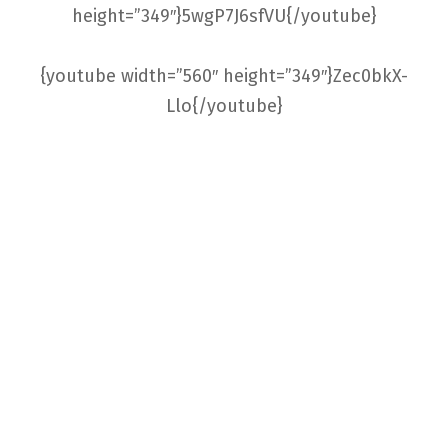
height=”349″}5wgP7J6sfVU{/youtube}
{youtube width=”560″ height=”349″}Zec0bkX-
Llo{/youtube}