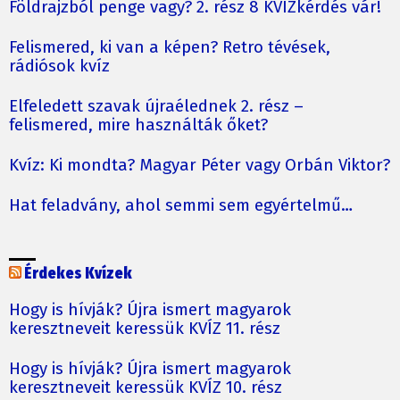
Földrajzból penge vagy? 2. rész 8 KVÍZkérdés vár!
Felismered, ki van a képen? Retro tévések,
rádiósok kvíz
Elfeledett szavak újraélednek 2. rész –
felismered, mire használták őket?
Kvíz: Ki mondta? Magyar Péter vagy Orbán Viktor?
Hat feladvány, ahol semmi sem egyértelmű…
Érdekes Kvízek
Hogy is hívják? Újra ismert magyarok
keresztneveit keressük KVÍZ 11. rész
Hogy is hívják? Újra ismert magyarok
keresztneveit keressük KVÍZ 10. rész