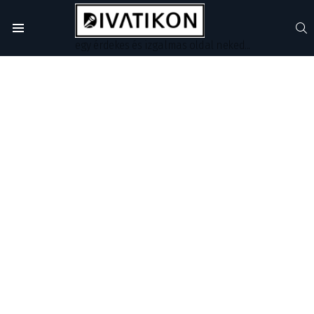
S
Menu
egy érdekes és izgalmas oldal neked...