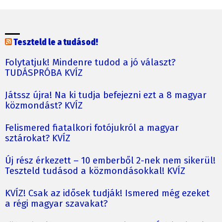
Teszteld le a tudásod!
Folytatjuk! Mindenre tudod a jó választ?
TUDÁSPRÓBA KVÍZ
Játssz újra! Na ki tudja befejezni ezt a 8 magyar
közmondást? KVÍZ
Felismered fiatalkori fotójukról a magyar
sztárokat? KVÍZ
Új rész érkezett – 10 emberből 2-nek nem sikerül!
Teszteld tudásod a közmondásokkal! KVÍZ
KVÍZ! Csak az idősek tudják! Ismered még ezeket
a régi magyar szavakat?