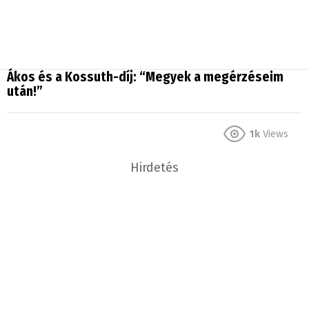
Ákos és a Kossuth-díj: “Megyek a megérzéseim
után!”
1k
Views
Hirdetés