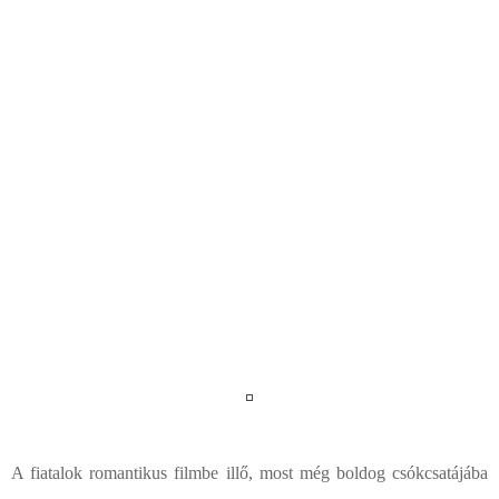
A fiatalok romantikus filmbe illő, most még boldog csókcsatájába