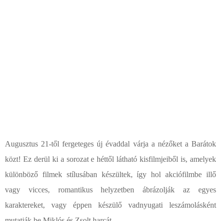
Augusztus 21-től fergeteges új évaddal várja a nézőket a Barátok
közt! Ez derül ki a sorozat e héttől látható kisfilmjeiből is, amelyek
különböző filmek stílusában készültek, így hol akciófilmbe illő
vagy vicces, romantikus helyzetben ábrázolják az egyes
karaktereket, vagy éppen készülő vadnyugati leszámolásként
mutatják be Miklós és Zsolt harcát….