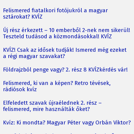
Felismered fiatalkori fotójukról a magyar
sztárokat? KVÍZ
Új rész érkezett – 10 emberből 2-nek nem sikerül!
Teszteld tudásod a közmondásokkal! KVÍZ
KVÍZ! Csak az idősek tudják! Ismered még ezeket
a régi magyar szavakat?
Földrajzból penge vagy? 2. rész 8 KVÍZkérdés vár!
Felismered, ki van a képen? Retro tévések,
rádiósok kvíz
Elfeledett szavak újraélednek 2. rész –
felismered, mire használták őket?
Kvíz: Ki mondta? Magyar Péter vagy Orbán Viktor?