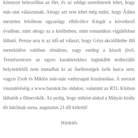
könnyen beleszólhat az élet, és az eddigi szerelmesek lehet, hogy
más utat választanak. Ahogy azt sem lehet még tudni, hogy Ádám
meztelen felsőteste ugyanúgy elbűvöli-e Kingát a következő
évadban, mint ahogy az a kisfilmben, mint romantikus vígjátékban
látható. Persze arra is az idő ad választ, hogy Géza akciófilmbe illő
menekülése valóban rémálom, vagy esetleg a közeli jövő.
Természetesen az egyes karakterekhez leginkább testhezálló
helyzetekből nem maradhat ki az ősellenségek örök harca sem,
vagyis Zsolt és Miklós már-már vadnyugati leszámolása. A sorozat
visszatéréséig a www.baratok.hu oldalon, valamint az RTL Klubon
láthatók a filmecskék. Az pedig, hogy miként alakul a Mátyás király
tér lakóinak sorsa, augusztus 21-től kiderül!
Hirdetés