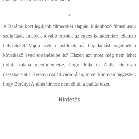
A Barátok közt legújabb filmecskéi alapjául különböző filmstílusok
szolgáltak, amelyek tovább erősítik az egyes karakterekre jellemző
helyzeteket. Vajon ezek a kisfilmek már bepillantást engednek a
következő évad történéseibe is? Hiszen azt most még nem lehet
tudni, valaha megtörténhet-e, hogy Júlia és Attila cinkosan
összekacsint a Berényi család vacsoráján, mivel könnyen megeshet,
hogy Berényi András hitvese nem éli túl a padlás tűzet.
Hirdetés